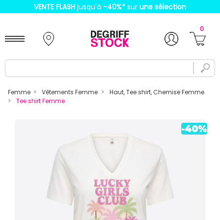
VENTE FLASH
jusqu'à
-40%
*
sur
une sélection
0
Femme
Vêtements Femme
Haut, Tee shirt, Chemise Femme
Tee shirt Femme