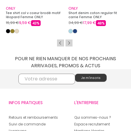
ONLY
ONLY
Tee shirt col v coeur brodé motif
Short denim coton regular fit
léopard Femme ONLY
carrie Femme ONLY
16,99 €
9,59 €
34,99 €
17,99 €
43%
48%
POUR NE RIEN MANQUER DE NOS PROCHAINS
ARRIVAGES, PROMOS & ACTUS
INFOS PRATIQUES
L'ENTREPRISE
Retours et remboursements
Qui sommes-nous ?
Suivi de commande
Espace recrutement
Livraisons
Mentions légales