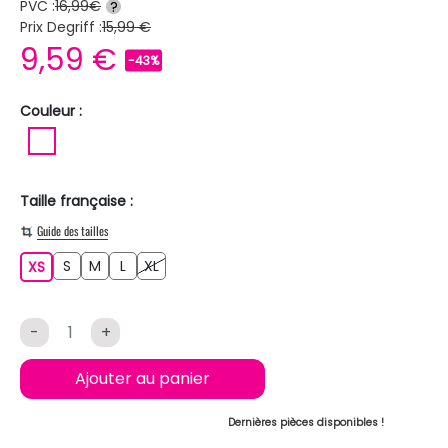
PVC :
16,99€
?
Prix Degriff :
15,99 €
9,59 €
-43%
Couleur :
BLANC
Taille française :
Guide des tailles
S
M
L
XL
XS
S
M
L
XL
XS
-
+
Ajouter au panier
Dernières pièces disponibles !