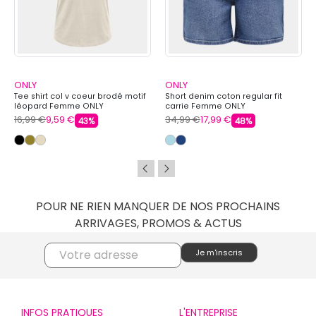
ONLY
ONLY
Tee shirt col v coeur brodé motif
Short denim coton regular fit
léopard Femme ONLY
carrie Femme ONLY
16,99 €
9,59 €
34,99 €
17,99 €
43%
48%
POUR NE RIEN MANQUER DE NOS PROCHAINS
ARRIVAGES, PROMOS & ACTUS
INFOS PRATIQUES
L'ENTREPRISE