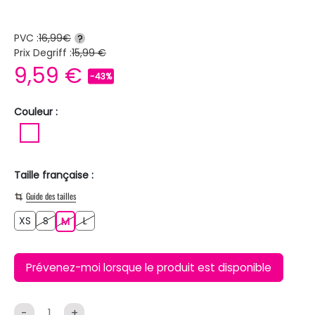
PVC :
16,99€
?
Prix Degriff :
15,99 €
9,59 €
-43%
Couleur :
BLANC
Taille française :
Guide des tailles
XS
S
L
XS
S
M
L
M
Prévenez-moi lorsque le produit est disponible
-
+