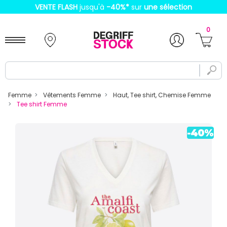
VENTE FLASH
jusqu'à
-40%
*
sur
une sélection
0
Femme
Vêtements Femme
Haut, Tee shirt, Chemise Femme
Tee shirt Femme