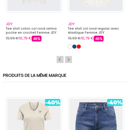
JDY
JDY
Tee shirt coton col rond selma
Tee shirt col rond regular avec
poche en crochet Femme JDY
élastique Femme JDY
19,99 €
10,79 €
19,99 €
10,79 €
46%
46%
PRODUITS DE LA MÊME MARQUE