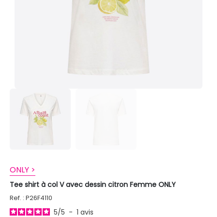
ONLY >
Tee shirt à col V avec dessin citron Femme ONLY
Ref. : P26F4110
5
/
5
-
1
avis