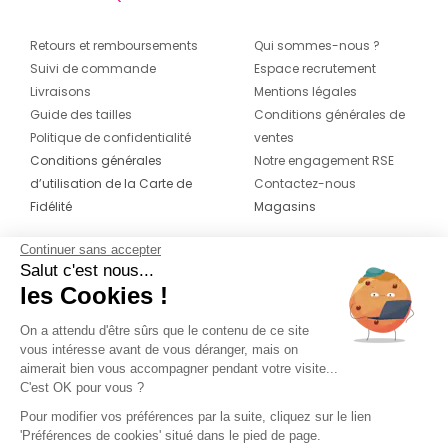
Retours et remboursements
Qui sommes-nous ?
Suivi de commande
Espace recrutement
Livraisons
Mentions légales
Guide des tailles
Conditions générales de
Politique de confidentialité
ventes
Conditions générales
Notre engagement RSE
d’utilisation de la Carte de
Contactez-nous
Fidélité
Magasins
Continuer sans accepter
CONTACT
SUIVEZ-NOUS SUR LES
Salut c'est nous...
RÉSEAUX
les Cookies !
04 42 20 78 42
Du lundi au jeudi de 8h30 à 16h30 & le
On a attendu d'être sûrs que le contenu de ce site
vous intéresse avant de vous déranger, mais on
vendredi de 8h30 à 15h30
aimerait bien vous accompagner pendant votre visite...
C'est OK pour vous ?
Pour modifier vos préférences par la suite, cliquez sur le lien
'Préférences de cookies' situé dans le pied de page.