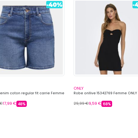
ONLY
denim coton regular fit carrie Femme
Robe onllive 15342769 Femme ONLY
 €
17,99 €
29,99 €
9,59 €
48%
68%