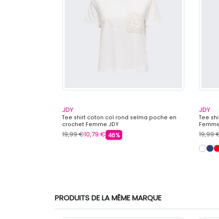
JDY
JDY
imprimé Amour
Tee shirt coton col rond selma poche en
Tee shi
mme JJXX
crochet Femme JDY
Femme
19,99 €
10,79 €
19,99 
46%
PRODUITS DE LA MÊME MARQUE