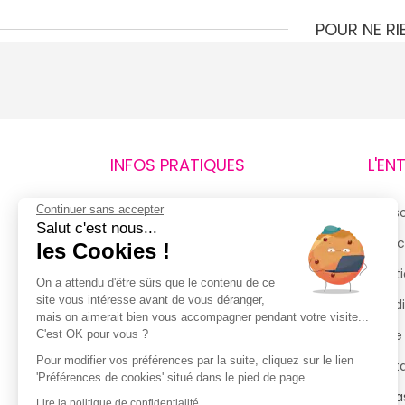
POUR NE R
INFOS PRATIQUES
L'EN
Continuer sans accepter
Retours et remboursements
Qui 
Salut c'est nous...
Suivi de commande
Espac
les Cookies !
Livraisons
Menti
On a attendu d'être sûrs que le contenu de ce
site vous intéresse avant de vous déranger,
Guide des tailles
Condi
mais on aimerait bien vous accompagner pendant votre visite...
Politique de confidentialité
Notre
C'est OK pour vous ?
Pour modifier vos préférences par la suite, cliquez sur le lien
Conditions générales d’utilisation
Cont
'Préférences de cookies' situé dans le pied de page.
de la Carte de Fidélité
Magas
Lire la politique de confidentialité