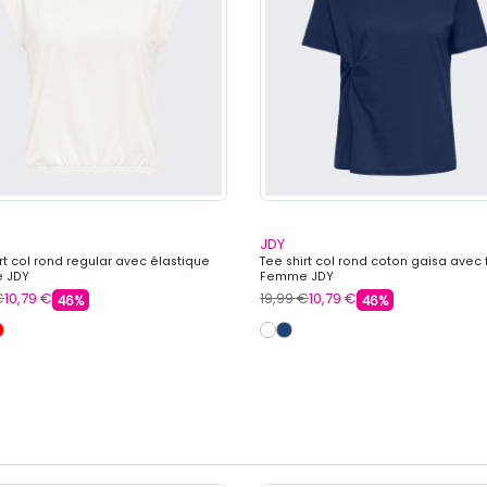
JDY
rt col rond regular avec élastique
Tee shirt col rond coton gaisa avec
 JDY
Femme JDY
€
10,79 €
19,99 €
10,79 €
46%
46%