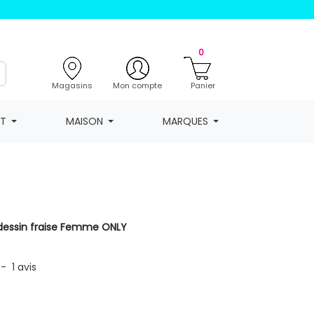
0
Magasins
Mon compte
Panier
NT
MAISON
MARQUES
V dessin fraise Femme ONLY
-
1
avis