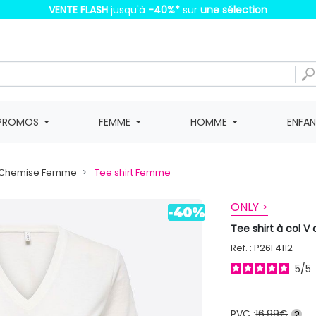
VENTE FLASH
jusqu'à
-40%
*
sur
une sélection
PROMOS
FEMME
HOMME
ENFA
t, Chemise Femme
Tee shirt Femme
ONLY >
Tee shirt à col 
Ref. : P26F4112
5
/
5
PVC :
16,99€
?