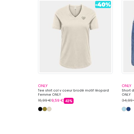
ONLY
ONLY
vec découpe
Tee shirt col v coeur brodé motif léopard
Short 
 Femme ONLY
Femme ONLY
ONLY
16,99 €
9,59 €
34,99
43%