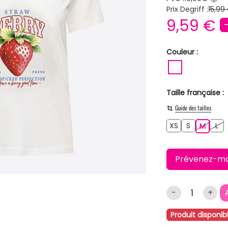
Prix Degriff :
15,99
9,59 €
Couleur :
BLANC
Taille française :
Guide des tailles
XS
S
L
XS
S
M
L
M
Prévenez-moi 
-
+
Produit disponib