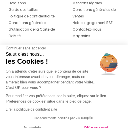
Livraisons
Mentions légales
Guide des tailles
Conditions générales de
Politique de confidentialité
ventes
Conditions générales
Notre engagement RSE
d’utilisation de la Carte de
Contactez-nous
Fidélité
Magasins
Continuer sans accepter
CONTACT
SUIVEZ-NOUS SUR LES
Salut c'est nous...
RÉSEAUX
les Cookies !
04 42 20 78 42
Du lundi au jeudi de 8h30 à 16h30 & le
On a attendu d'être sûrs que le contenu de ce site
vous intéresse avant de vous déranger, mais on
vendredi de 8h30 à 15h30
aimerait bien vous accompagner pendant votre visite...
C'est OK pour vous ?
Pour modifier vos préférences par la suite, cliquez sur le lien
'Préférences de cookies' situé dans le pied de page.
Lire la politique de confidentialité
Consentements certifiés par
Je choisis
OK pour moi