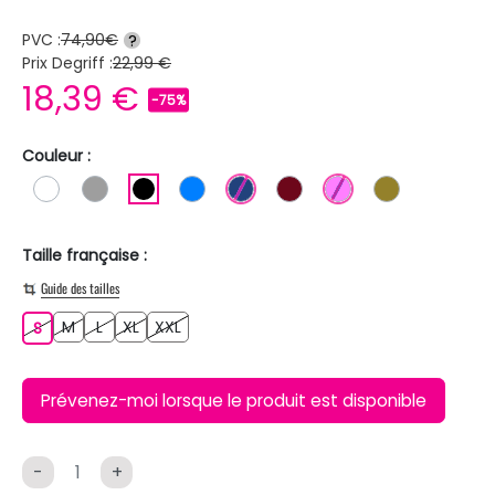
PVC :
74,90€
?
Prix Degriff :
22,99 €
18,39 €
-75%
Couleur :
BLANC
GRIS
NOIR
BLEU
BLEU FONCE
BORDEAUX
ROSE
KAKI
Taille française :
Guide des tailles
M
L
XL
XXL
S
M
L
XL
XXL
S
Prévenez-moi lorsque le produit est disponible
-
+