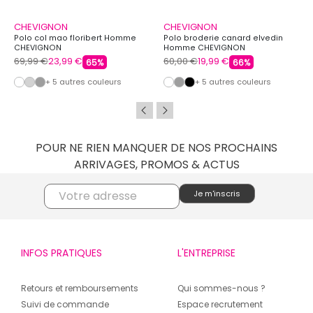
CHEVIGNON
CHEVIGNON
Polo col mao floribert Homme
Polo broderie canard elvedin
CHEVIGNON
Homme CHEVIGNON
69,99 €
23,99 €
60,00 €
19,99 €
65%
66%
+ 5 autres couleurs
+ 5 autres couleurs
POUR NE RIEN MANQUER DE NOS PROCHAINS
ARRIVAGES, PROMOS & ACTUS
INFOS PRATIQUES
L'ENTREPRISE
Retours et remboursements
Qui sommes-nous ?
Suivi de commande
Espace recrutement