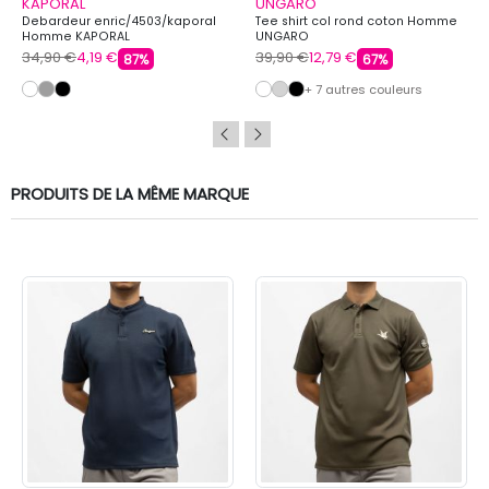
KAPORAL
UNGARO
Debardeur enric/4503/kaporal
Tee shirt col rond coton Homme
Homme KAPORAL
UNGARO
34,90 €
4,19 €
39,90 €
12,79 €
87%
67%
+ 7 autres couleurs
PRODUITS DE LA MÊME MARQUE