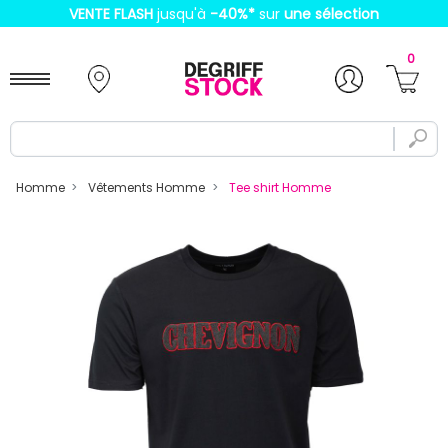
VENTE FLASH
jusqu'à
-40%
*
sur
une sélection
0
Homme
Vêtements Homme
Tee shirt Homme