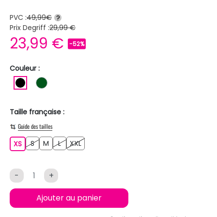
PVC :
49,99€
?
Prix Degriff :
29,99 €
23,99 €
-52%
Couleur :
NOIR
VERT FONCE
Taille française :
Guide des tailles
S
M
L
XXL
XS
S
M
L
XXL
XS
-
+
Ajouter au panier