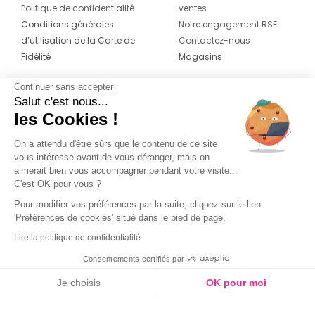
Politique de confidentialité
ventes
Conditions générales
Notre engagement RSE
d’utilisation de la Carte de
Contactez-nous
Fidélité
Magasins
Continuer sans accepter
CONTACT
SUIVEZ-NOUS SUR LES
Salut c'est nous...
RÉSEAUX
les Cookies !
04 42 20 78 42
Du lundi au jeudi de 8h30 à 16h30 & le
On a attendu d'être sûrs que le contenu de ce site
vous intéresse avant de vous déranger, mais on
vendredi de 8h30 à 15h30
aimerait bien vous accompagner pendant votre visite...
C'est OK pour vous ?
Pour modifier vos préférences par la suite, cliquez sur le lien
'Préférences de cookies' situé dans le pied de page.
Lire la politique de confidentialité
Consentements certifiés par
Je choisis
OK pour moi
Axeptio consent
Plateforme de Gestion du Consentement : Personnalisez vos O