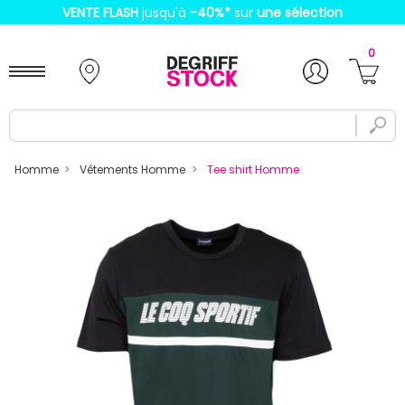
VENTE FLASH
jusqu'à
-40%
*
sur
une sélection
0
Homme
Vêtements Homme
Tee shirt Homme