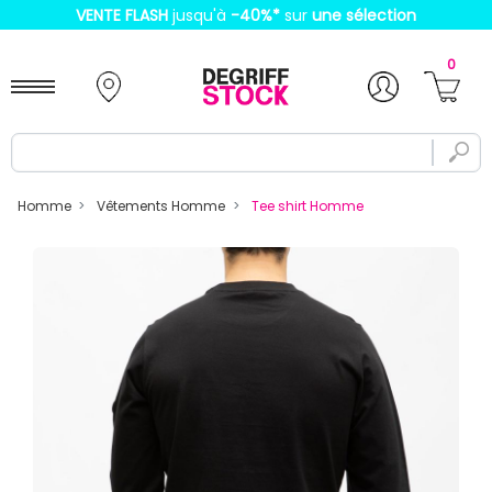
VENTE FLASH
jusqu'à
-40%
*
sur
une sélection
0
Homme
Vêtements Homme
Tee shirt Homme