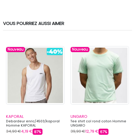
VOUS POURRIEZ AUSSI AIMER
Nouveau
Nouveau
KAPORAL
UNGARO
Debardeur enric/4503/kaporal
Tee shirt col rond coton Homme
Homme KAPORAL
UNGARO
34,90 €
4,19 €
39,90 €
12,79 €
87%
67%