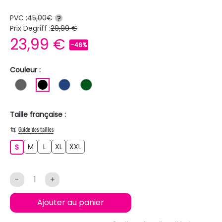
PVC :
45,00€
?
Prix Degriff :
29,99 €
23,99 €
-46%
Couleur :
GRIS FONCE
NOIR
BLEU FONCE
VERT FONCE
Taille française :
Guide des tailles
M
L
XL
XXL
S
M
L
XL
XXL
S
-
+
Ajouter au panier