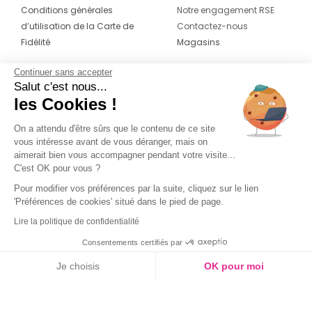
Conditions générales
Notre engagement RSE
d’utilisation de la Carte de
Contactez-nous
Fidélité
Magasins
Continuer sans accepter
CONTACT
SUIVEZ-NOUS SUR LES
Salut c'est nous...
RÉSEAUX
les Cookies !
04 42 20 78 42
Du lundi au jeudi de 8h30 à 16h30 & le
On a attendu d'être sûrs que le contenu de ce site
vous intéresse avant de vous déranger, mais on
vendredi de 8h30 à 15h30
aimerait bien vous accompagner pendant votre visite...
C'est OK pour vous ?
Pour modifier vos préférences par la suite, cliquez sur le lien
'Préférences de cookies' situé dans le pied de page.
Lire la politique de confidentialité
Consentements certifiés par
Je choisis
OK pour moi
Axeptio consent
Plateforme de Gestion du Consentement : Personnalisez vos O