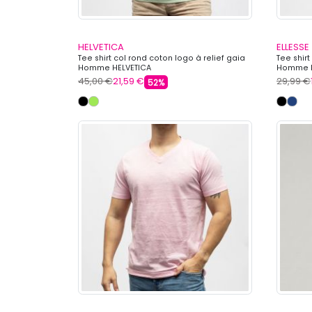
HELVETICA
ELLESSE
Tee shirt col rond coton logo à relief gaia
Tee shir
Homme HELVETICA
Homme E
45,00 €
21,59 €
29,99 €
52%