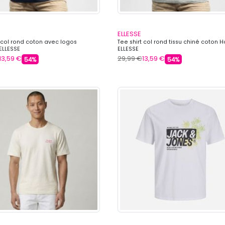
ELLESSE
t col rond coton avec logos
Tee shirt col rond tissu chiné coton
LLESSE
ELLESSE
13,59 €
29,99 €
13,59 €
54%
54%