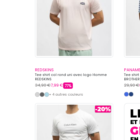
REDSKINS
PANAME
Tee shirt col rond uni avec logo Homme
Tee shir
REDSKINS
BROTHER
34,90 €
7,99 €
29,90 €
77%
+ 4 autres couleurs