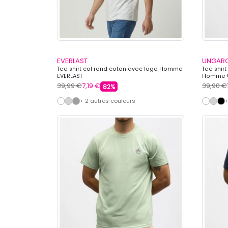
EVERLAST
UNGAR
Tee shirt col rond coton avec logo Homme
Tee shir
EVERLAST
Homme 
39,99 €
7,19 €
39,90 €
82%
+ 2 autres couleurs
+