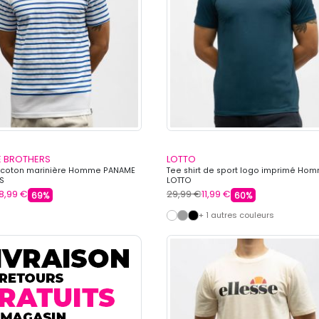
 BROTHERS
LOTTO
t coton marinière Homme PANAME
Tee shirt de sport logo imprimé Ho
S
LOTTO
8,99 €
29,99 €
11,99 €
69%
60%
+ 1 autres couleurs