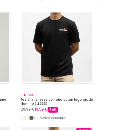
ELLESSE
omme
Tee shirt ellesse col rond coton logo brodé
Homme ELLESSE
29,99 €
13,59 €
54%
+ 2 autres couleurs