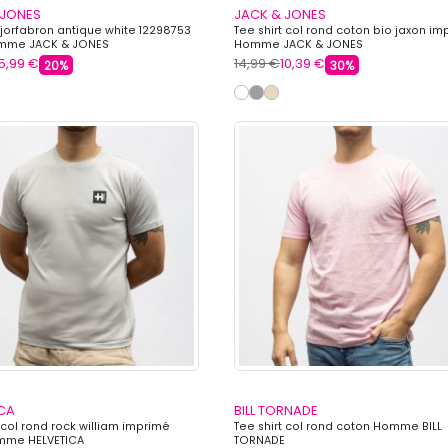
 JONES
JACK & JONES
t jorfabron antique white 12298753
Tee shirt col rond coton bio jaxon i
mme JACK & JONES
Homme JACK & JONES
15,99 €
14,99 €
10,39 €
20%
30%
ICA
BILL TORNADE
 col rond rock william imprimé
Tee shirt col rond coton Homme BILL
mme HELVETICA
TORNADE