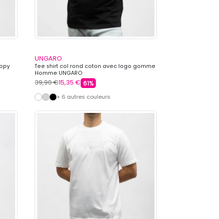
UNGARO
oopy
Tee shirt col rond coton avec logo gomme
Homme UNGARO
39,90 €
15,35 €
61%
+ 6 autres couleurs