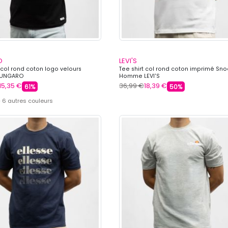
O
LEVI'S
t col rond coton logo velours
Tee shirt col rond coton imprimé Sn
UNGARO
Homme LEVI'S
15,35 €
36,99 €
18,39 €
61%
50%
 6 autres couleurs