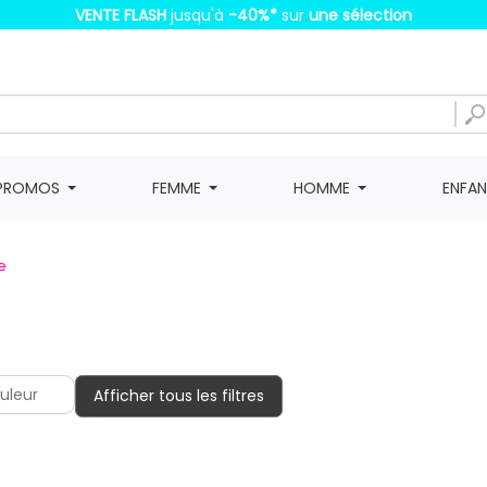
VENTE FLASH
jusqu'à
-40%
*
sur
une sélection
PROMOS
FEMME
HOMME
ENFA
e
Afficher tous les filtres