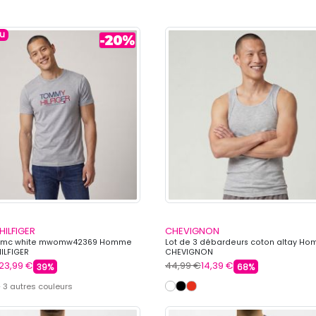
u
ILFIGER
CHEVIGNON
rt mc white mwomw42369 Homme
Lot de 3 débardeurs coton altay H
ILFIGER
CHEVIGNON
23,99 €
44,99 €
14,39 €
39%
68%
 3 autres couleurs