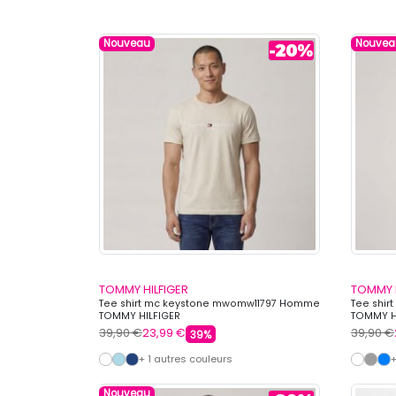
Nouveau
Nouvea
TOMMY HILFIGER
TOMMY H
Tee shirt mc keystone mwomw11797 Homme
Tee shi
TOMMY HILFIGER
TOMMY H
39,90 €
23,99 €
39,90 €
39%
+ 1 autres couleurs
+
Nouveau