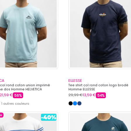
ICA
ELLESSE
t col rond coton union imprimé
Tee shirt col rond coton logo brodé
e dos Homme HELVETICA
Homme ELLESSE
21,59 €
29,99 €
13,59 €
56%
54%
 1 autres couleurs
u