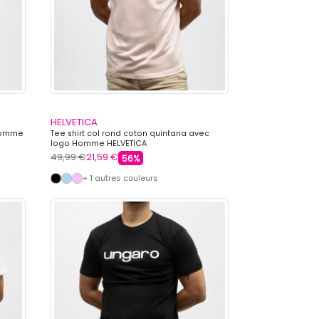
HELVETICA
 Homme
Tee shirt col rond coton quintana avec
logo Homme HELVETICA
49,99 €
21,59 €
56%
+ 1 autres couleurs