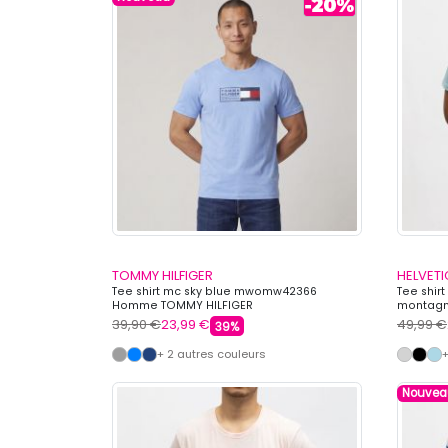
TOMMY HILFIGER
HELVET
Tee shirt mc sky blue mwomw42366
Tee shir
Homme TOMMY HILFIGER
montagn
39,90 €
23,99 €
49,99 €
39%
+ 2 autres couleurs
+
Nouvea