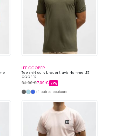
LEE COOPER
mme
Tee shirt col v broder travis Homme LEE
COOPER
34,90 €
7,99 €
77%
+ 1 autres couleurs