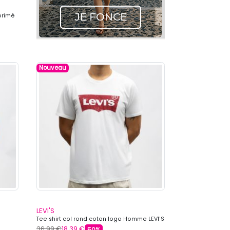
mprimé
Nouveau
LEVI'S
Tee shirt col rond coton logo Homme LEVI'S
36,99 €
18,39 €