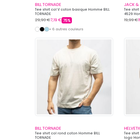
BILL TORNADE
JACK &
Tee shirt col V coton basique Homme BILL
Tee shir
TORNADE
4529 Ho
29,90 €
7,19 €
19,99 €
75%
+ 6 autres couleurs
BILL TORNADE
HELVET
Tee shirt col rond coton Homme BILL
Tee shirt
TORNADE
logo Ho