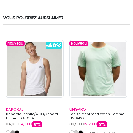
VOUS POURRIEZ AUSSI AIMER
Nouveau
Nouveau
KAPORAL
UNGARO
Debardeur enric/4503/kaporal
Tee shirt col rond coton Homme
Homme KAPORAL
UNGARO
34,90 €
4,19 €
39,90 €
12,79 €
87%
67%
+ 7 autres couleurs