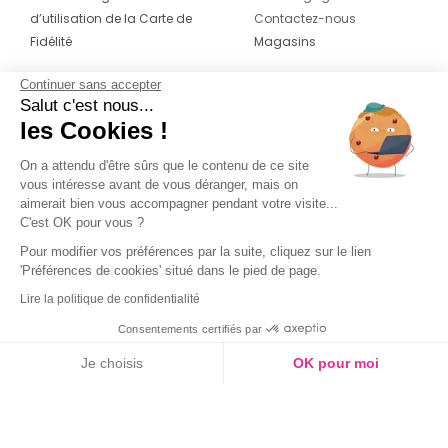
d’utilisation de la Carte de
Contactez-nous
Fidélité
Magasins
Continuer sans accepter
CONTACT
SUIVEZ-NOUS SUR LES
Salut c'est nous...
RÉSEAUX
les Cookies !
04 42 20 78 42
Du lundi au jeudi de 8h30 à 16h30 & le
On a attendu d'être sûrs que le contenu de ce site
vous intéresse avant de vous déranger, mais on
vendredi de 8h30 à 15h30
aimerait bien vous accompagner pendant votre visite...
C'est OK pour vous ?
Pour modifier vos préférences par la suite, cliquez sur le lien
'Préférences de cookies' situé dans le pied de page.
Lire la politique de confidentialité
Consentements certifiés par
Je choisis
OK pour moi
Axeptio consent
Plateforme de Gestion du Consentement : Personnalisez vos O
Notre plateforme vous permet d'adapter et de gérer vos paramètr