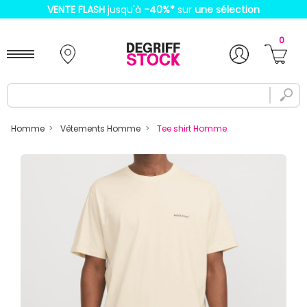
VENTE FLASH
jusqu'à
-40%
*
sur
une sélection
0
Homme
Vêtements Homme
Tee shirt Homme