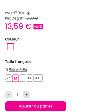
PVC :
17,99€
?
Prix Degriff :
16,99 €
13,59 €
-24%
Couleur :
BLANC ECRU
Taille française :
Guide des tailles
S
L
XL
XXL
S
M
L
XL
XXL
M
-
+
Ajouter au panier