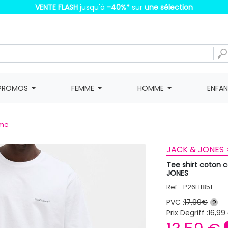
VENTE FLASH
jusqu'à
-40%
*
sur
une sélection
PROMOS
FEMME
HOMME
ENFA
mme
JACK & JONES 
Tee shirt coton 
JONES
Ref. : P26H1851
PVC :
17,99€
?
Prix Degriff :
16,99