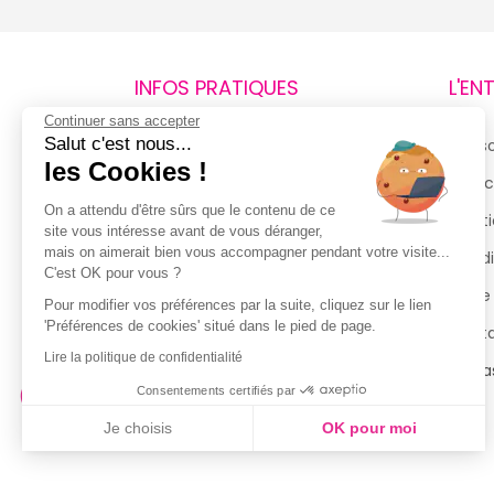
INFOS PRATIQUES
L'EN
Continuer sans accepter
Salut c'est nous...
Retours et remboursements
Qui 
les Cookies !
Suivi de commande
Espac
On a attendu d'être sûrs que le contenu de ce
Livraisons
Menti
site vous intéresse avant de vous déranger,
mais on aimerait bien vous accompagner pendant votre visite...
Guide des tailles
Condi
C'est OK pour vous ?
Politique de confidentialité
Notre
Pour modifier vos préférences par la suite, cliquez sur le lien
'Préférences de cookies' situé dans le pied de page.
Conditions générales d’utilisation
Cont
de la Carte de Fidélité
Lire la politique de confidentialité
Magas
Consentements certifiés par
Je choisis
OK pour moi
Axeptio consent
Plateforme de Gestion du Consentement : Personnalisez vo