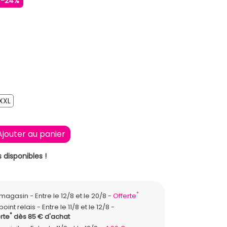
-24%
XXL
XXL
Ajouter au panier
 disponibles !
*
n magasin
Entre le 12/8 et le 20/8
Offerte
point relais
Entre le 11/8 et le 12/8
*
rte
dès 85 € d'achat