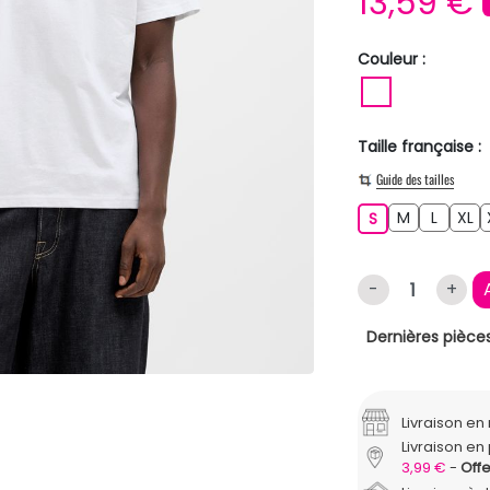
13,59 €
Couleur :
BLANC
Taille française :
Guide des tailles
M
L
XL
S
M
L
XL
S
-
+
Dernières pièces
Livraison e
Livraison en 
3,99 €
Offe