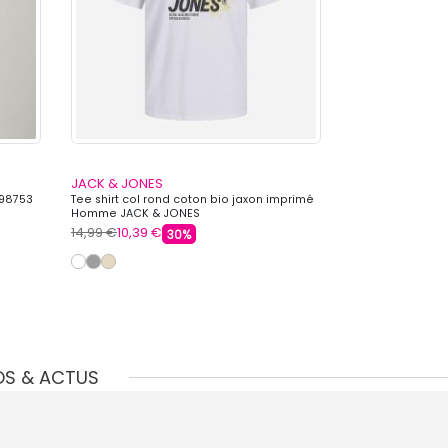
JACK & JONES
JACK & JONES
298753
Tee shirt col rond coton bio jaxon imprimé
Baskets basses d
Homme JACK & JONES
Homme JACK & 
14,99 €
10,39 €
59,99 €
44,99 
30%
OS & ACTUS