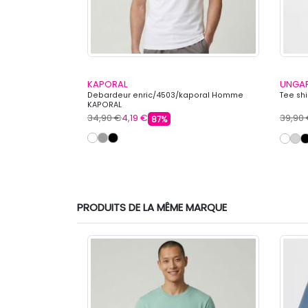
KAPORAL
UNGA
Homme LEVI'S
Debardeur enric/4503/kaporal Homme
Tee sh
KAPORAL
34,90 €
4,19 €
39,90
87%
PRODUITS DE LA MÊME MARQUE