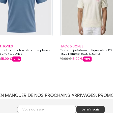
& JONES
JACK & JONES
irt col rond coton pétanque please
Tee shirt jorfabron antique white 12
 JACK & JONES
4529 Homme JACK & JONES
€
15,99 €
19,99 €
15,99 €
20%
20%
IEN MANQUER DE NOS PROCHAINS ARRIVAGES, PROM