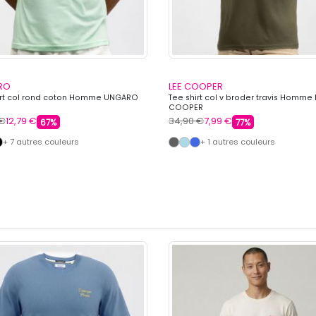
RO
LEE COOPER
irt col rond coton Homme UNGARO
Tee shirt col v broder travis Homme 
COOPER
 €
12,79 €
34,90 €
7,99 €
67%
77%
+ 7 autres couleurs
+ 1 autres couleurs