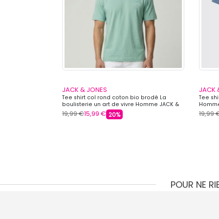
JACK & JONES
JACK 
 à revers Homme
Tee shirt col rond coton bio brodé La
Tee sh
boulisterie un art de vivre Homme JACK &
Homme
JONES
19,99 €
15,99 €
19,99 
20%
POUR NE R