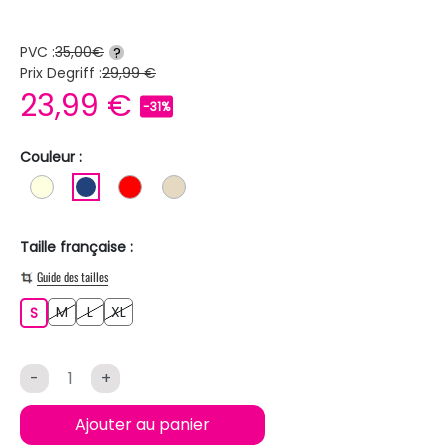
PVC :
35,00€
?
Prix Degriff :
29,99 €
23,99 €
-31%
Couleur :
BLANC ECRU
BLEU FONCE
ROUGE
BEIGE
Taille française :
Guide des tailles
M
L
XL
S
M
L
XL
S
-
+
Ajouter au panier