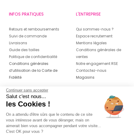
INFOS PRATIQUES
L'ENTREPRISE
Retours et remboursements
Qui sommes-nous ?
Suivi de commande
Espace recrutement
Livraisons
Mentions légales
Guide des tailles
Conditions générales de
Politique de confidentialité
ventes
Conditions générales
Notre engagement RSE
d’utilisation de la Carte de
Contactez-nous
Fidélité
Magasins
Continuer sans accepter
CONTACT
SUIVEZ-NOUS SUR LES
Salut c'est nous...
RÉSEAUX
les Cookies !
04 42 20 78 42
Du lundi au jeudi de 8h30 à 16h30 & le
On a attendu d'être sûrs que le contenu de ce site
vous intéresse avant de vous déranger, mais on
vendredi de 8h30 à 15h30
aimerait bien vous accompagner pendant votre visite...
C'est OK pour vous ?