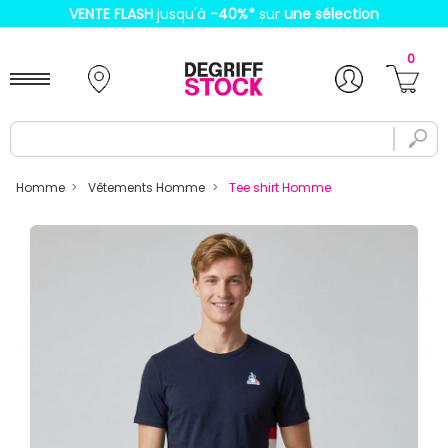
VENTE FLASH
jusqu'à
-40%
*
sur
une sélection
0
Homme
Vêtements Homme
Tee shirt Homme