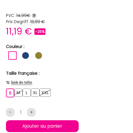
PVC :
14,99€
?
Prix Degriff :
13,99 €
11,19 €
-25%
Couleur :
BLANC
BLEU FONCE
KAKI
Taille française :
Guide des tailles
M
L
XL
XXL
S
M
L
XL
XXL
S
-
+
Ajouter au panier