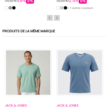
34,90 €
4,19 €
39,90 €
12,79 €
87%
67%
+ 7 autres couleurs
PRODUITS DE LA MÊME MARQUE
JACK & JONES
JACK & JONES