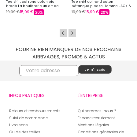
Tee shirt col rond coton bio
Tee shirt col rond coton
brodé La boulisterie un art de
pétanque please Homme JACK &
vivre Homme JACK & JONES
JONES
19,99 €
15,99 €
19,99 €
15,99 €
20%
20%
POUR NE RIEN MANQUER DE NOS PROCHAINS
ARRIVAGES, PROMOS & ACTUS
INFOS PRATIQUES
L'ENTREPRISE
Retours et remboursements
Qui sommes-nous ?
Suivi de commande
Espace recrutement
Livraisons
Mentions légales
Guide des tailles
Conditions générales de