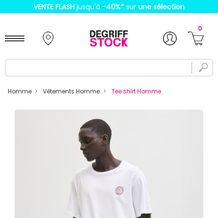
VENTE FLASH
jusqu'à
-40%
*
sur
une sélection
0
Homme
Vêtements Homme
Tee shirt Homme