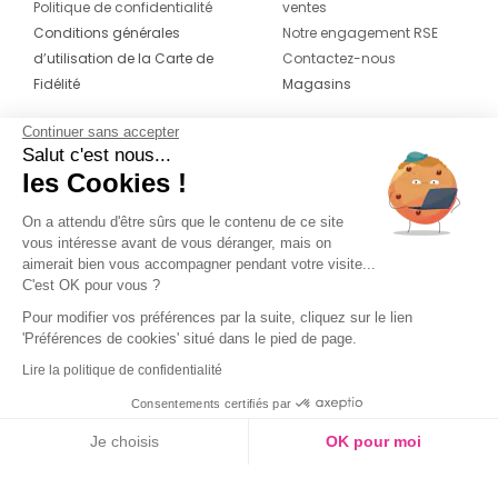
Politique de confidentialité
ventes
Conditions générales
Notre engagement RSE
d’utilisation de la Carte de
Contactez-nous
Fidélité
Magasins
Continuer sans accepter
CONTACT
SUIVEZ-NOUS SUR LES
Salut c'est nous...
RÉSEAUX
les Cookies !
04 42 20 78 42
Du lundi au jeudi de 8h30 à 16h30 & le
On a attendu d'être sûrs que le contenu de ce site
vous intéresse avant de vous déranger, mais on
vendredi de 8h30 à 15h30
aimerait bien vous accompagner pendant votre visite...
C'est OK pour vous ?
Pour modifier vos préférences par la suite, cliquez sur le lien
'Préférences de cookies' situé dans le pied de page.
Lire la politique de confidentialité
Consentements certifiés par
Je choisis
OK pour moi
Axeptio consent
Plateforme de Gestion du Consentement : Personnalisez vos O