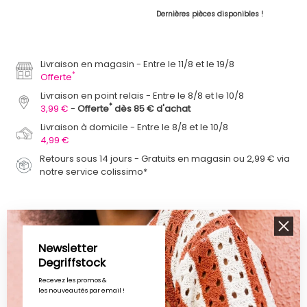
Dernières pièces disponibles !
Livraison en magasin
Entre le 11/8 et le 19/8
*
Offerte
Livraison en point relais
Entre le 8/8 et le 10/8
*
3,99 €
Offerte
dès 85 € d'achat
Livraison à domicile
Entre le 8/8 et le 10/8
4,99 €
Retours sous 14 jours - Gratuits en magasin ou 2,99 € via
notre service colissimo*
Description
Détails du produit
Avis Vérifiés
Newsletter
Dégriffstock vous propose ce tee shirt pour homme de la
Degriffstock
marque JACK & JONES à prix dégriffé.
Saison : Toutes saisons
Recevez les promos &
les nouveautés par email !