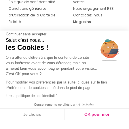
Politique de confidentialité
ventes
Conditions générales
Notre engagement RSE
d’utilisation de la Carte de
Contactez-nous
Fidélité
Magasins
Continuer sans accepter
CONTACT
SUIVEZ-NOUS SUR LES
Salut c'est nous...
RÉSEAUX
les Cookies !
04 42 20 78 42
Du lundi au jeudi de 8h30 à 16h30 & le
On a attendu d'être sûrs que le contenu de ce site
vous intéresse avant de vous déranger, mais on
vendredi de 8h30 à 15h30
aimerait bien vous accompagner pendant votre visite...
C'est OK pour vous ?
Pour modifier vos préférences par la suite, cliquez sur le lien
'Préférences de cookies' situé dans le pied de page.
Lire la politique de confidentialité
Consentements certifiés par
Je choisis
OK pour moi
Axeptio consent
Plateforme de Gestion du Consentement : Personnalisez vos O