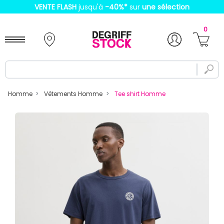
VENTE FLASH
jusqu'à
-40%
*
sur
une sélection
0
Homme
Vêtements Homme
Tee shirt Homme