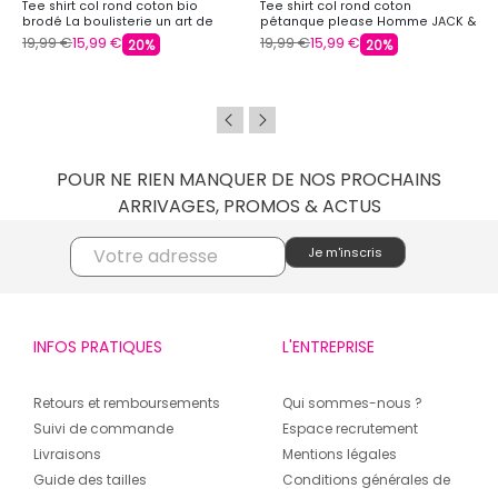
Tee shirt col rond coton bio
Tee shirt col rond coton
brodé La boulisterie un art de
pétanque please Homme JACK &
vivre Homme JACK & JONES
JONES
19,99 €
15,99 €
19,99 €
15,99 €
20%
20%
POUR NE RIEN MANQUER DE NOS PROCHAINS
ARRIVAGES, PROMOS & ACTUS
INFOS PRATIQUES
L'ENTREPRISE
Retours et remboursements
Qui sommes-nous ?
Suivi de commande
Espace recrutement
Livraisons
Mentions légales
Guide des tailles
Conditions générales de