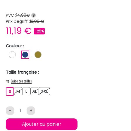
PVC :
14,99€
?
Prix Degriff :
13,99 €
11,19 €
-25%
Couleur :
BLANC
BLEU FONCE
KAKI
Taille française :
Guide des tailles
M
L
XL
XXL
S
M
L
XL
XXL
S
-
+
Ajouter au panier