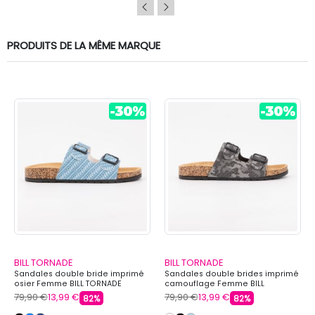
PRODUITS DE LA MÊME MARQUE
BILL TORNADE
BILL TORNADE
Sandales double bride imprimé
Sandales double brides imprimé
osier Femme BILL TORNADE
camouflage Femme BILL
TORNADE
79,90 €
13,99 €
79,90 €
13,99 €
82%
82%