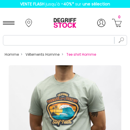
VENTE FLASH
jusqu'à
-40%
*
sur
une sélection
0
Homme
Vêtements Homme
Tee shirt Homme