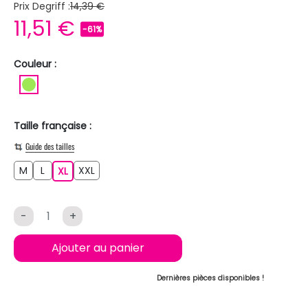
Prix Degriff :
14,39 €
11,51 €
-61%
Couleur :
VERT CLAIR
Taille française :
Guide des tailles
M
L
XXL
M
L
XL
XXL
XL
-
+
Ajouter au panier
Dernières pièces disponibles !