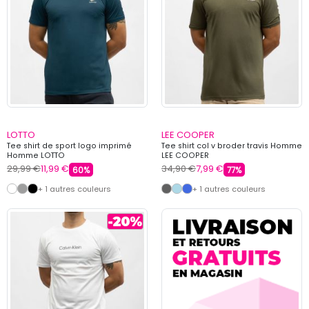
LOTTO
LEE COOPER
Tee shirt de sport logo imprimé
Tee shirt col v broder travis Homme
Homme LOTTO
LEE COOPER
29,99 €
11,99 €
34,90 €
7,99 €
60%
77%
+ 1 autres couleurs
+ 1 autres couleurs