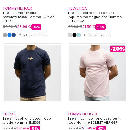
TOMMY HILFIGER
HELVETICA
Tee shirt mc sky blue
Tee shirt col rond coton union
mwomw42366 Homme TOMMY
imprimé montagne dos Homme
HILFIGER
HELVETICA
39,90 €
23,99 €
49,99 €
21,59 €
39%
56%
+ 2 autres couleurs
+ 1 autres couleurs
ELLESSE
TOMMY HILFIGER
Tee shirt col rond coton logo
Tee shirt uni col rond avec petit
brodé Homme ELLESSE
logo Homme TOMMY HILFIGER
29,99 €
13,59 €
39,99 €
23,99 €
54%
40%