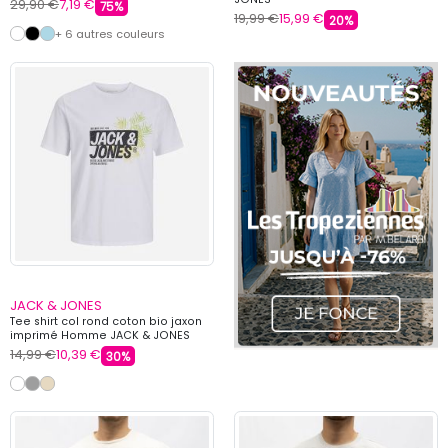
29,90 €
7,19 €
75%
19,99 €
15,99 €
20%
+ 6 autres couleurs
JACK & JONES
Tee shirt col rond coton bio jaxon
imprimé Homme JACK & JONES
14,99 €
10,39 €
30%