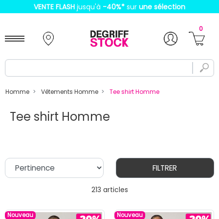
VENTE FLASH
jusqu'à
-40%
*
sur
une sélection
0
Homme
Vêtements Homme
Tee shirt Homme
Tee shirt Homme
FILTRER
213 articles
Nouveau
Nouveau