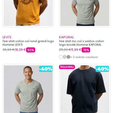
LEVI'S
KAPORAL
Tee shirt coton col rond grand logo
Tee shirt mc col v santos coton
Homme LEVI'S
logo brodé Homme KAPORAL
36,99 €
18,39 €
25,00 €
5,99 €
50%
76%
+ 3 autres couleurs
Nouveau