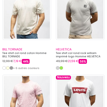
BILL TORNADE
HELVETICA
Tee shirt col rond coton Homme
Tee shirt col rond rock william
BILL TORNADE
imprimé logo Homme HELVETICA
12,99 €
7,19 €
49,99 €
21,59 €
44%
56%
+ 6 autres couleurs
Nouveau