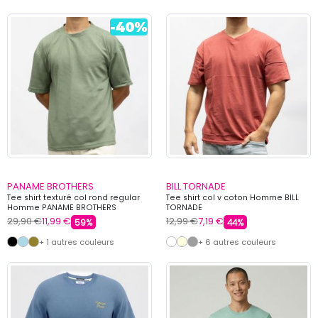
PANAME BROTHERS
BILL TORNADE
Tee shirt texturé col rond regular
Tee shirt col v coton Homme BILL
Homme PANAME BROTHERS
TORNADE
29,90 €
11,99 €
12,99 €
7,19 €
59%
44%
+ 1 autres couleurs
+ 6 autres couleurs