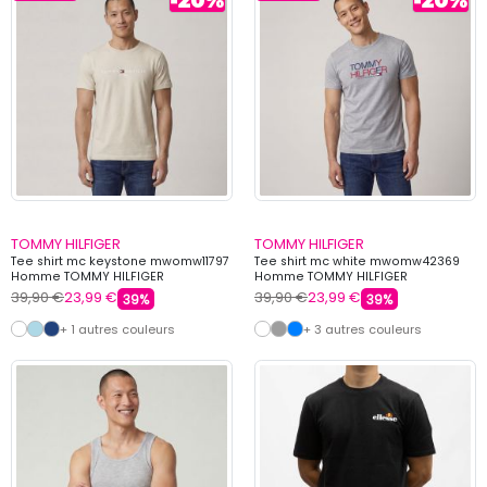
TOMMY HILFIGER
TOMMY HILFIGER
Tee shirt mc keystone mwomw11797
Tee shirt mc white mwomw42369
Homme TOMMY HILFIGER
Homme TOMMY HILFIGER
39,90 €
23,99 €
39,90 €
23,99 €
39%
39%
+ 1 autres couleurs
+ 3 autres couleurs