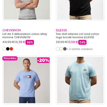
CHEVIGNON
ELLESSE
Lot de 3 débardeurs coton altay
Tee shirt ellesse col rond coton
Homme CHEVIGNON
logo brodé Homme ELLESSE
44,99 €
14,39 €
29,99 €
13,59 €
68%
54%
+ 2 autres couleurs
Nouveau