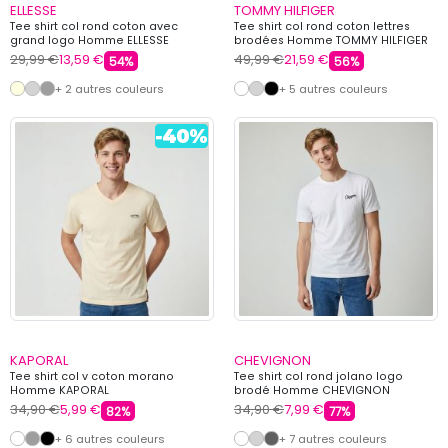
ELLESSE
TOMMY HILFIGER
Tee shirt col rond coton avec
Tee shirt col rond coton lettres
grand logo Homme ELLESSE
brodées Homme TOMMY HILFIGER
29,99 €
13,59 €
49,99 €
21,59 €
54%
56%
+ 2 autres couleurs
+ 5 autres couleurs
KAPORAL
CHEVIGNON
Tee shirt col v coton morano
Tee shirt col rond jolano logo
Homme KAPORAL
brodé Homme CHEVIGNON
34,90 €
5,99 €
34,90 €
7,99 €
82%
77%
+ 6 autres couleurs
+ 7 autres couleurs