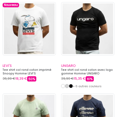
Nouveau
LEVI'S
UNGARO
Tee shirt col rond coton imprimé
Tee shirt col rond coton avec logo
Snoopy Homme LEVI'S
gomme Homme UNGARO
36,99 €
18,39 €
39,90 €
15,35 €
50%
61%
+ 6 autres couleurs