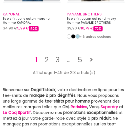
KAPORAL
PANAME BROTHERS
Tee shirt col v coton morano
Tee shirt coton col rond micky
Homme KAPORAL
Homme PANAME BROTHERS
34,90 €
5,99 €
39,90 €
10,79 €
82%
72%
+ 6 autres couleurs
Suivant
1
2
3
…
5
>
Affichage 1-49 de 213 article(s)
Bienvenue sur
Degriffstock
, votre destination en ligne pour les
tee-shirts de
marque à prix dégriffés.
Nous vous proposons
une large gamme de
tee-shirts pour homme
provenant des
meilleures marques telles que
OM,
Redskins
, Vans,
Superdry
et
Le Coq Sportif
.
Découvrez nos
promotions exceptionnelles
et
mettez à jour votre garde-robe avec style à
prix réduit
. Ne
manquez pas nos promotions exceptionnelles sur les
tee-