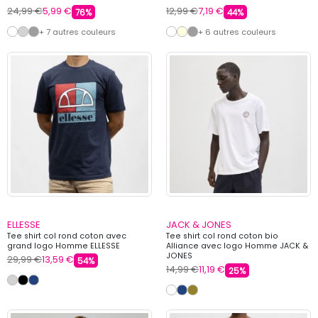
24,99 €
5,99 €
12,99 €
7,19 €
76%
44%
+ 7 autres couleurs
+ 6 autres couleurs
ELLESSE
JACK & JONES
Tee shirt col rond coton avec
Tee shirt col rond coton bio
grand logo Homme ELLESSE
Alliance avec logo Homme JACK &
JONES
29,99 €
13,59 €
54%
14,99 €
11,19 €
25%