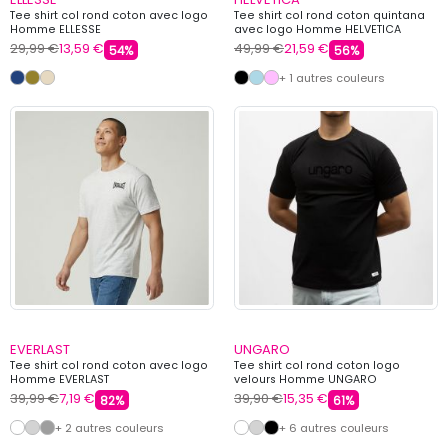
Tee shirt col rond coton avec logo
Tee shirt col rond coton quintana
Homme ELLESSE
avec logo Homme HELVETICA
29,99 €
13,59 €
49,99 €
21,59 €
54%
56%
+ 1 autres couleurs
EVERLAST
UNGARO
Tee shirt col rond coton avec logo
Tee shirt col rond coton logo
Homme EVERLAST
velours Homme UNGARO
39,99 €
7,19 €
39,90 €
15,35 €
82%
61%
+ 2 autres couleurs
+ 6 autres couleurs