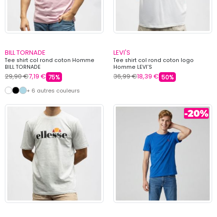
BILL TORNADE
LEVI'S
Tee shirt col rond coton Homme
Tee shirt col rond coton logo
BILL TORNADE
Homme LEVI'S
29,90 €
7,19 €
36,99 €
18,39 €
75%
50%
+ 6 autres couleurs