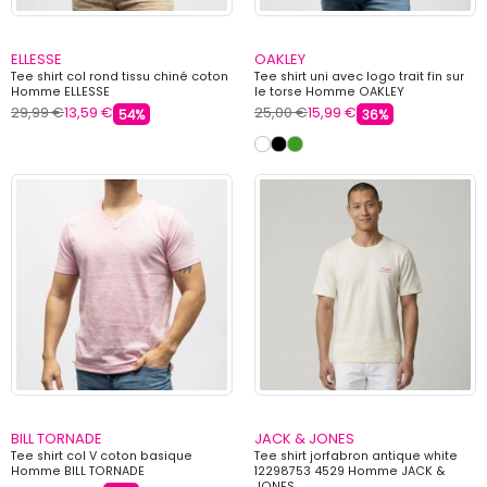
ELLESSE
OAKLEY
Tee shirt col rond tissu chiné coton
Tee shirt uni avec logo trait fin sur
Homme ELLESSE
le torse Homme OAKLEY
29,99 €
13,59 €
25,00 €
15,99 €
54%
36%
BILL TORNADE
JACK & JONES
Tee shirt col V coton basique
Tee shirt jorfabron antique white
Homme BILL TORNADE
12298753 4529 Homme JACK &
JONES