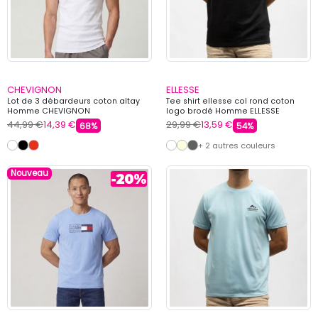
CHEVIGNON
ELLESSE
Lot de 3 débardeurs coton altay
Tee shirt ellesse col rond coton
Homme CHEVIGNON
logo brodé Homme ELLESSE
44,99 €
14,39 €
29,99 €
13,59 €
68%
54%
+ 2 autres couleurs
Nouveau