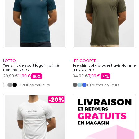
LOTTO
LEE COOPER
Tee shirt de sport logo imprimé
Tee shirt col v broder travis Homme
Homme LOTTO
LEE COOPER
29,99 €
11,99 €
34,90 €
7,99 €
60%
77%
+ 1 autres couleurs
+ 1 autres couleurs