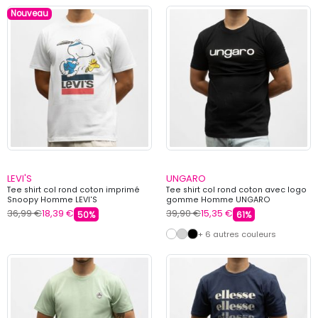
Nouveau
LEVI'S
UNGARO
Tee shirt col rond coton imprimé
Tee shirt col rond coton avec logo
Snoopy Homme LEVI'S
gomme Homme UNGARO
36,99 €
18,39 €
39,90 €
15,35 €
50%
61%
+ 6 autres couleurs