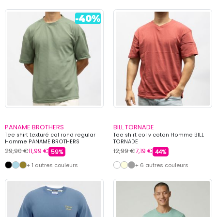
PANAME BROTHERS
BILL TORNADE
Tee shirt texturé col rond regular
Tee shirt col v coton Homme BILL
Homme PANAME BROTHERS
TORNADE
29,90 €
11,99 €
12,99 €
7,19 €
59%
44%
+ 1 autres couleurs
+ 6 autres couleurs