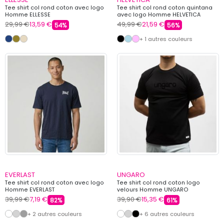
Tee shirt col rond coton avec logo
Tee shirt col rond coton quintana
Homme ELLESSE
avec logo Homme HELVETICA
29,99 €
13,59 €
49,99 €
21,59 €
54%
56%
+ 1 autres couleurs
EVERLAST
UNGARO
Tee shirt col rond coton avec logo
Tee shirt col rond coton logo
Homme EVERLAST
velours Homme UNGARO
39,99 €
7,19 €
39,90 €
15,35 €
82%
61%
+ 2 autres couleurs
+ 6 autres couleurs