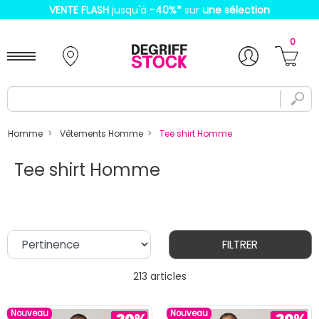
VENTE FLASH
jusqu'à
-40%
*
sur
une sélection
0
Homme
Vêtements Homme
Tee shirt Homme
Tee shirt Homme
FILTRER
213 articles
Nouveau
Nouveau