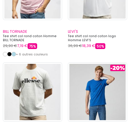
BILL TORNADE
LEVI'S
Tee shirt col rond coton Homme
Tee shirt col rond coton logo
BILL TORNADE
Homme LEVI'S
29,90 €
7,19 €
36,99 €
18,39 €
75%
50%
+ 6 autres couleurs