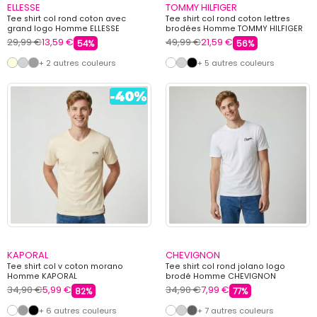
ELLESSE
TOMMY HILFIGER
Tee shirt col rond coton avec
Tee shirt col rond coton lettres
grand logo Homme ELLESSE
brodées Homme TOMMY HILFIGER
29,99 €
13,59 €
49,99 €
21,59 €
54%
56%
+ 2 autres couleurs
+ 5 autres couleurs
KAPORAL
CHEVIGNON
Tee shirt col v coton morano
Tee shirt col rond jolano logo
Homme KAPORAL
brodé Homme CHEVIGNON
34,90 €
5,99 €
34,90 €
7,99 €
82%
77%
+ 6 autres couleurs
+ 7 autres couleurs