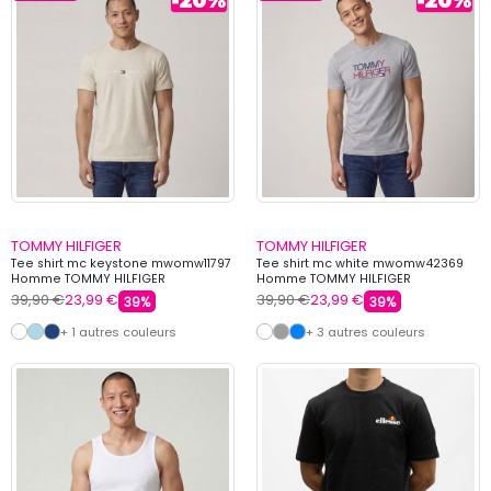
TOMMY HILFIGER
TOMMY HILFIGER
Tee shirt mc keystone mwomw11797
Tee shirt mc white mwomw42369
Homme TOMMY HILFIGER
Homme TOMMY HILFIGER
39,90 €
23,99 €
39,90 €
23,99 €
39%
39%
+ 1 autres couleurs
+ 3 autres couleurs