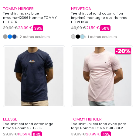
TOMMY HILFIGER
HELVETICA
Tee shirt mc sky blue
Tee shirt col rond coton union
mwomw42366 Homme TOMMY
imprimé montagne dos Homme
HILFIGER
HELVETICA
39,90 €
23,99 €
49,99 €
21,59 €
39%
56%
+ 2 autres couleurs
+ 1 autres couleurs
ELLESSE
TOMMY HILFIGER
Tee shirt col rond coton logo
Tee shirt uni col rond avec petit
brodé Homme ELLESSE
logo Homme TOMMY HILFIGER
29,99 €
13,59 €
39,99 €
23,99 €
54%
40%