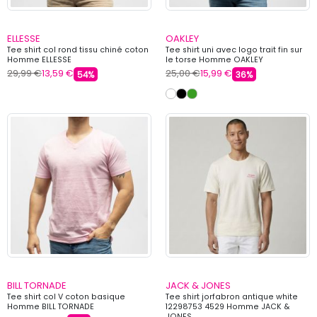
ELLESSE
OAKLEY
Tee shirt col rond tissu chiné coton
Tee shirt uni avec logo trait fin sur
Homme ELLESSE
le torse Homme OAKLEY
29,99 €
13,59 €
25,00 €
15,99 €
54%
36%
BILL TORNADE
JACK & JONES
Tee shirt col V coton basique
Tee shirt jorfabron antique white
Homme BILL TORNADE
12298753 4529 Homme JACK &
JONES