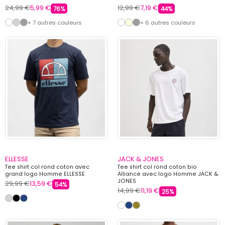
24,99 €
5,99 €
12,99 €
7,19 €
76%
44%
+ 7 autres couleurs
+ 6 autres couleurs
ELLESSE
JACK & JONES
Tee shirt col rond coton avec
Tee shirt col rond coton bio
grand logo Homme ELLESSE
Alliance avec logo Homme JACK &
JONES
29,99 €
13,59 €
54%
14,99 €
11,19 €
25%