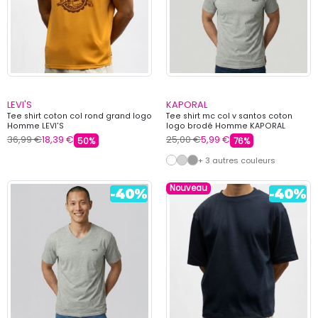
LEVI'S
KAPORAL
Tee shirt coton col rond grand logo
Tee shirt mc col v santos coton
Homme LEVI'S
logo brodé Homme KAPORAL
36,99 €
18,39 €
25,00 €
5,99 €
50%
76%
+ 3 autres couleurs
Nouveau