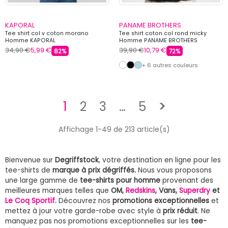
KAPORAL
PANAME BROTHERS
Tee shirt col v coton morano
Tee shirt coton col rond micky
Homme KAPORAL
Homme PANAME BROTHERS
34,90 €
5,99 €
39,90 €
10,79 €
82%
72%
+ 6 autres couleurs
Suivant
1
2
3
…
5
>
Affichage 1-49 de 213 article(s)
Bienvenue sur
Degriffstock
, votre destination en ligne pour les
tee-shirts de
marque à prix dégriffés.
Nous vous proposons
une large gamme de
tee-shirts pour homme
provenant des
meilleures marques telles que
OM,
Redskins
, Vans,
Superdry
et
Le Coq Sportif
.
Découvrez nos
promotions exceptionnelles
et
mettez à jour votre garde-robe avec style à
prix réduit
. Ne
manquez pas nos promotions exceptionnelles sur les
tee-