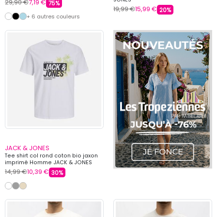
29,90 €
7,19 €
75%
19,99 €
15,99 €
20%
+ 6 autres couleurs
JACK & JONES
Tee shirt col rond coton bio jaxon
imprimé Homme JACK & JONES
14,99 €
10,39 €
30%