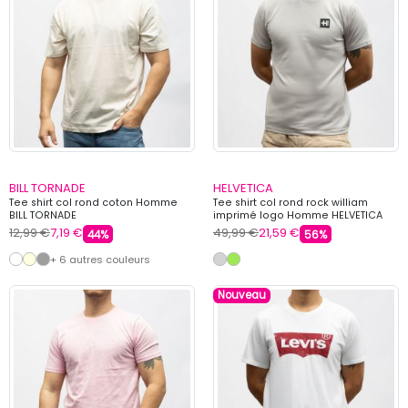
BILL TORNADE
HELVETICA
Tee shirt col rond coton Homme
Tee shirt col rond rock william
BILL TORNADE
imprimé logo Homme HELVETICA
12,99 €
7,19 €
49,99 €
21,59 €
44%
56%
+ 6 autres couleurs
Nouveau