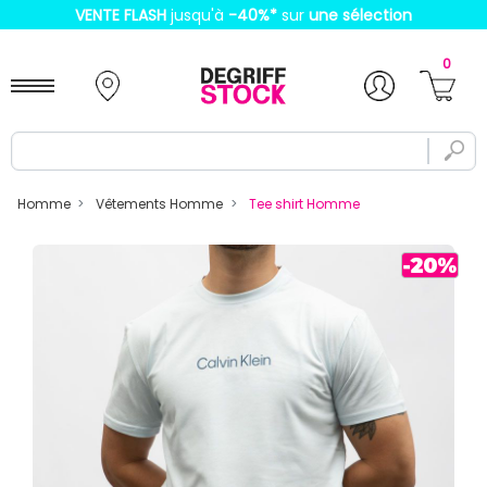
VENTE FLASH
jusqu'à
-40%
*
sur
une sélection
0
Homme
Vêtements Homme
Tee shirt Homme