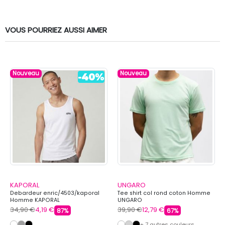
VOUS POURRIEZ AUSSI AIMER
Nouveau
Nouveau
KAPORAL
UNGARO
Debardeur enric/4503/kaporal
Tee shirt col rond coton Homme
Homme KAPORAL
UNGARO
34,90 €
4,19 €
39,90 €
12,79 €
87%
67%
+ 7 autres couleurs