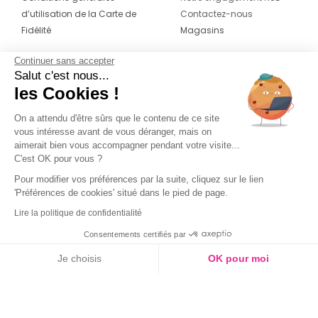
d’utilisation de la Carte de
Contactez-nous
Fidélité
Magasins
Continuer sans accepter
CONTACT
SUIVEZ-NOUS SUR LES
Salut c'est nous...
RÉSEAUX
les Cookies !
04 42 20 78 42
Du lundi au jeudi de 8h30 à 16h30 & le
On a attendu d'être sûrs que le contenu de ce site
vous intéresse avant de vous déranger, mais on
vendredi de 8h30 à 15h30
aimerait bien vous accompagner pendant votre visite...
C'est OK pour vous ?
Pour modifier vos préférences par la suite, cliquez sur le lien
'Préférences de cookies' situé dans le pied de page.
Lire la politique de confidentialité
Consentements certifiés par
Je choisis
OK pour moi
Axeptio consent
Plateforme de Gestion du Consentement : Personnalisez vos O
Notre plateforme vous permet d'adapter et de gérer vos paramètr