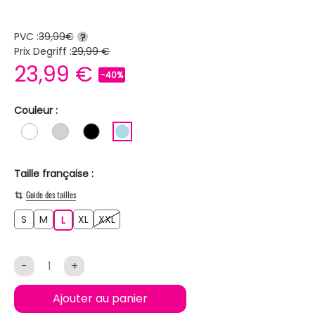
PVC :
39,99€
?
Prix Degriff :
29,99 €
23,99 €
-40%
Couleur :
BLANC
GRIS CLAIR
NOIR
BLEU CLAIR
Taille française :
Guide des tailles
S
M
XL
XXL
S
M
L
XL
XXL
L
-
+
Ajouter au panier