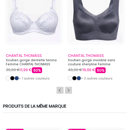
CHANTAL THOMASS
CHANTAL THOMASS
Soutien gorge dentelle tenina
Soutien gorge invisible sans
Femme CHANTAL THOMASS
couture sheryline Femme
CHANTAL THOMASS
30,00 €
11,99 €
40,00 €
19,99 €
60%
50%
+ 1 autres couleurs
+ 3 autres couleurs
PRODUITS DE LA MÊME MARQUE