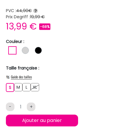
PVC :
44,90€
?
Prix Degriff :
19,99 €
13,99 €
-68%
Couleur :
BLANC
GRIS CLAIR
NOIR
Taille française :
Guide des tailles
M
L
XL
S
M
L
XL
S
-
+
Ajouter au panier