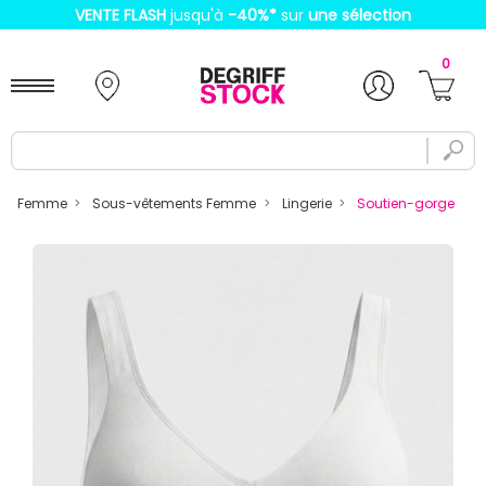
VENTE FLASH
jusqu'à
-40%
*
sur
une sélection
0
Femme
Sous-vêtements Femme
Lingerie
Soutien-gorge