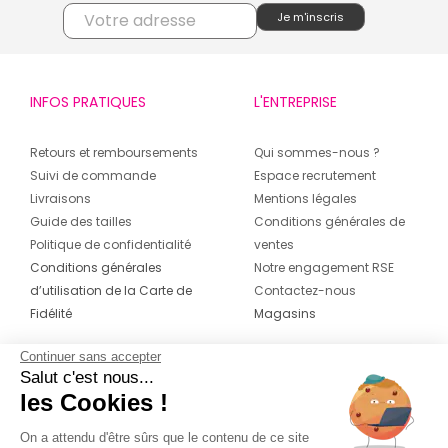
INFOS PRATIQUES
L'ENTREPRISE
Retours et remboursements
Qui sommes-nous ?
Suivi de commande
Espace recrutement
Livraisons
Mentions légales
Guide des tailles
Conditions générales de
Politique de confidentialité
ventes
Conditions générales
Notre engagement RSE
d’utilisation de la Carte de
Contactez-nous
Fidélité
Magasins
Continuer sans accepter
CONTACT
SUIVEZ-NOUS SUR LES
Salut c'est nous...
RÉSEAUX
les Cookies !
04 42 20 78 42
Du lundi au jeudi de 8h30 à 16h30 & le
On a attendu d'être sûrs que le contenu de ce site