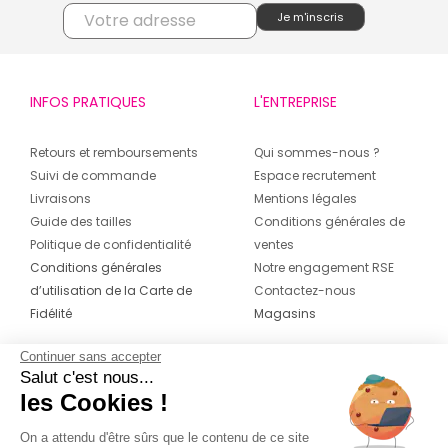
INFOS PRATIQUES
L'ENTREPRISE
Retours et remboursements
Qui sommes-nous ?
Suivi de commande
Espace recrutement
Livraisons
Mentions légales
Guide des tailles
Conditions générales de
Politique de confidentialité
ventes
Conditions générales
Notre engagement RSE
d’utilisation de la Carte de
Contactez-nous
Fidélité
Magasins
Continuer sans accepter
CONTACT
SUIVEZ-NOUS SUR LES
Salut c'est nous...
RÉSEAUX
les Cookies !
04 42 20 78 42
Du lundi au jeudi de 8h30 à 16h30 & le
On a attendu d'être sûrs que le contenu de ce site