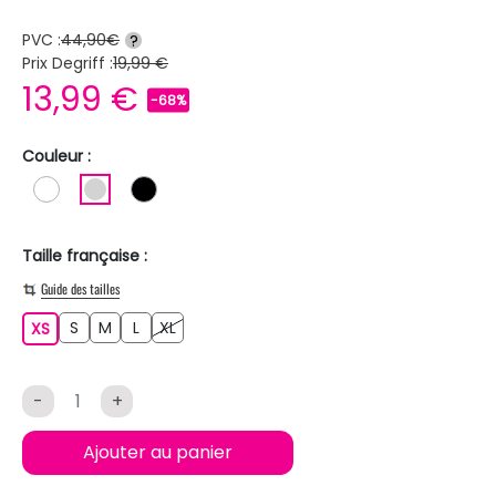
PVC :
44,90€
?
Prix Degriff :
19,99 €
13,99 €
-68%
Couleur :
BLANC
GRIS CLAIR
NOIR
Taille française :
Guide des tailles
S
M
L
XL
XS
S
M
L
XL
XS
-
+
Ajouter au panier