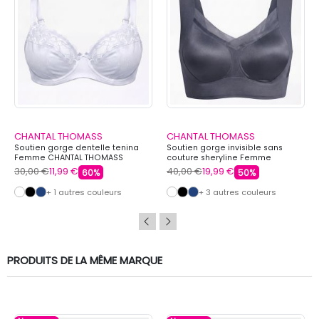
CHANTAL THOMASS
CHANTAL THOMASS
Soutien gorge dentelle tenina
Soutien gorge invisible sans
Femme CHANTAL THOMASS
couture sheryline Femme
CHANTAL THOMASS
30,00 €
11,99 €
40,00 €
19,99 €
60%
50%
+ 1 autres couleurs
+ 3 autres couleurs
PRODUITS DE LA MÊME MARQUE