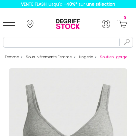
VENTE FLASH
jusqu'à
-40%
*
sur
une sélection
0
Femme
Sous-vêtements Femme
Lingerie
Soutien-gorge