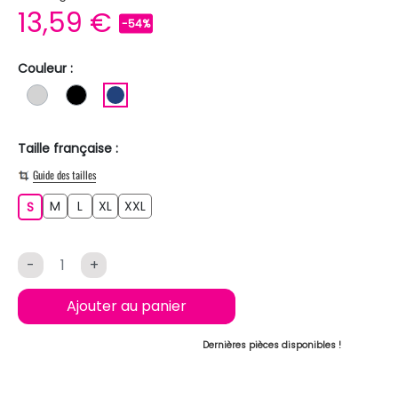
13,59 €
-54%
Couleur :
GRIS CLAIR
NOIR
BLEU FONCE
Taille française :
Guide des tailles
M
L
XL
XXL
S
M
L
XL
XXL
S
-
+
Ajouter au panier
Dernières pièces disponibles !