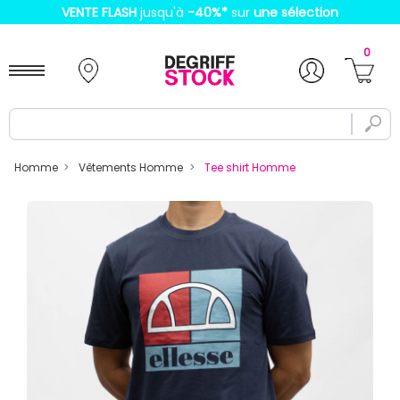
VENTE FLASH
jusqu'à
-40%
*
sur
une sélection
0
Homme
Vêtements Homme
Tee shirt Homme