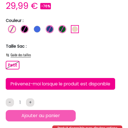
29,99 €
-76%
Couleur :
BLANC ECRU
NOIR
BLEU ROI
BLEU FONCE
VERT FONCE
BEIGE
Taille Sac :
Guide des tailles
Petit
Petit
Prévenez-moi lorsque le produit est disponible
-
+
Ajouter au panier