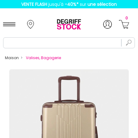
VENTE FLASH
jusqu'à
-40%
*
sur
une sélection
0
Maison
Valises, Bagagerie