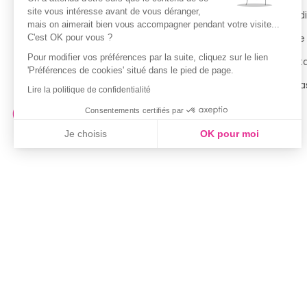
site vous intéresse avant de vous déranger,
Guide des tailles
Condi
mais on aimerait bien vous accompagner pendant votre visite...
Politique de confidentialité
Notre
C'est OK pour vous ?
Pour modifier vos préférences par la suite, cliquez sur le lien
Conditions générales d’utilisation
Cont
'Préférences de cookies' situé dans le pied de page.
de la Carte de Fidélité
Magas
Lire la politique de confidentialité
Consentements certifiés par
Je choisis
OK pour moi
Axeptio consent
Plateforme de Gestion du Consentement : Personnalisez vo
Notre plateforme vous permet d'adapter et de gérer vos param