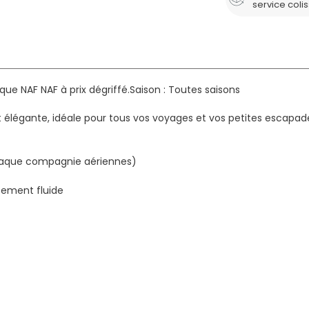
service coli
ue NAF NAF à prix dégriffé.
Saison : Toutes saisons
e et élégante, idéale pour tous vos voyages et vos petites escap
chaque compagnie aériennes)
cement fluide