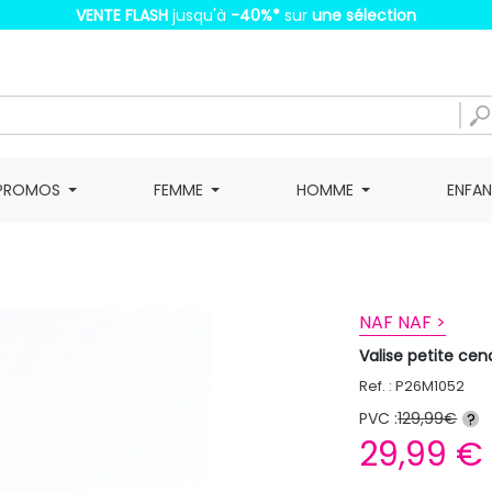
VENTE FLASH
jusqu'à
-40%
*
sur
une sélection
PROMOS
FEMME
HOMME
ENFA
NAF NAF >
Valise petite cen
Ref. : P26M1052
PVC :
129,99€
?
29,99 