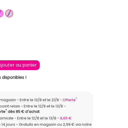
ANGE CLAIR
ROSE
ARGENT
Ajouter au panier
 disponibles !
*
n magasin
Entre le 13/8 et le 21/8
Offerte
point relais
Entre le 12/8 et le 13/8
*
rte
dès 85 € d'achat
domicile
Entre le 12/8 et le 13/8
8,65 €
 14 jours - Gratuits en magasin ou 2,99 € via notre