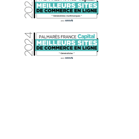
s réglementations. Personnalisez vos préférences pour contrôler