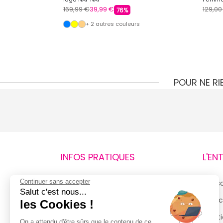
169,99 €
39,99 €
129,00
76%
+ 2 autres couleurs
POUR NE R
INFOS PRATIQUES
L'EN
Continuer sans accepter
Retours et remboursements
Qui 
Salut c'est nous...
Suivi de commande
Espac
les Cookies !
Livraisons
Menti
On a attendu d'être sûrs que le contenu de ce