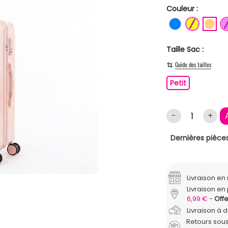
Couleur :
BLEU
JAUNE
OR
Taille Sac :
Guide des tailles
Petit
Petit
-
+
Dernières pièces
Livraison e
Livraison en 
6,99 €
Offe
Livraison à 
Retours sous