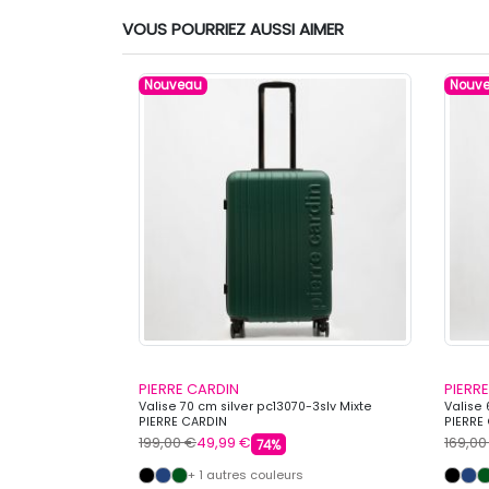
VOUS POURRIEZ AUSSI AIMER
Nouveau
Nouv
PIERRE CARDIN
PIERR
0-3pnk Mixte
Valise 70 cm silver pc13070-3slv Mixte
Valise 
PIERRE CARDIN
PIERRE
199,00 €
49,99 €
169,00
74%
+ 1 autres couleurs