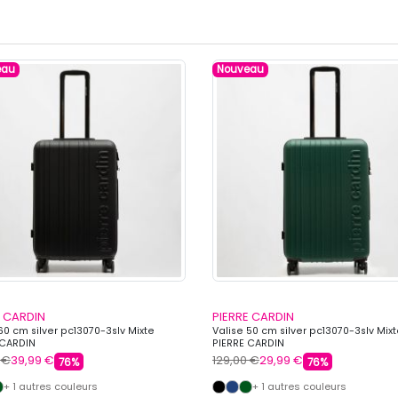
eau
Nouveau
E CARDIN
PIERRE CARDIN
60 cm silver pc13070-3slv Mixte
Valise 50 cm silver pc13070-3slv Mix
 CARDIN
PIERRE CARDIN
 €
39,99 €
129,00 €
29,99 €
76%
76%
+ 1 autres couleurs
+ 1 autres couleurs