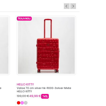
Nouveau
Nouveau
HELLO KITTY
HELLO KITTY
te
Valise 70 cm silver hk-11000-3silver Mixte
Valise 60 cm silv
HELLO KITTY
HELLO KITTY
199,00 €
49,99 €
169,00 €
34,99 
74%