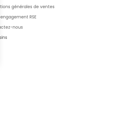
tions générales de ventes
 engagement RSE
actez-nous
ins
s Options
ètres de confidentialité, en garantissant la conformité avec le