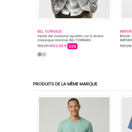
BILL TORNADE
IMPERI
issu chiné Homme
Veste de costume ajustée col à revers
Blazer
classique Homme BILL TORNADE
IMPERI
169,00 €
63,99 €
199,99
62%
PRODUITS DE LA MÊME MARQUE