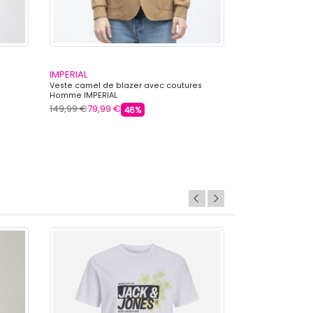
IMPERIAL
IMPERIAL
Veste camel de blazer avec coutures
Veste de blazer
Homme IMPERIAL
IMPERIAL
149,99 €
79,99 €
259,99 €
79,99
46%