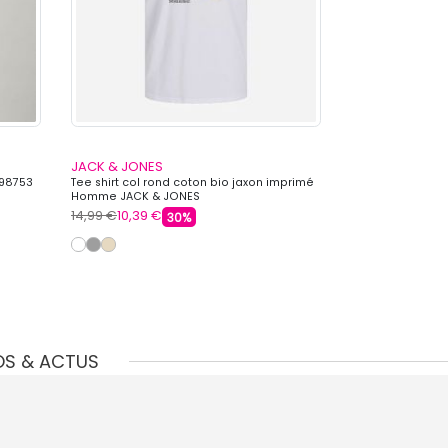
JACK & JONES
JACK & JONES
298753
Tee shirt col rond coton bio jaxon imprimé
Baskets basses d
Homme JACK & JONES
Homme JACK & 
14,99 €
10,39 €
59,99 €
44,99 
30%
OS & ACTUS