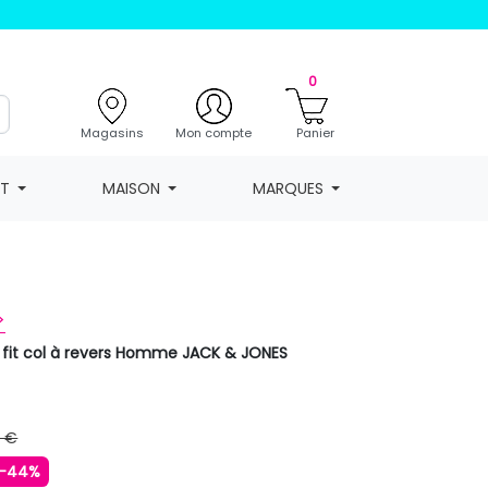
0
Magasins
Mon compte
Panier
NT
MAISON
MARQUES
>
im fit col à revers Homme JACK & JONES
9 €
-44%