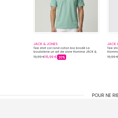
JACK & JONES
JACK 
io Alliance avec
Tee shirt col rond coton bio brodé La
Tee sh
S
boulisterie un art de vivre Homme JACK &
Homme
JONES
19,99 €
15,99 €
19,99 
20%
POUR NE R