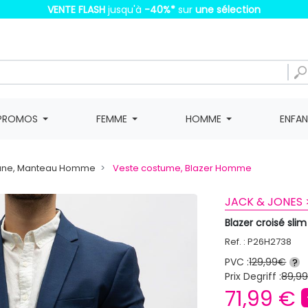
VENTE FLASH
jusqu'à
-40%
*
sur
une sélection
PROMOS
FEMME
HOMME
ENFA
une, Manteau Homme
Veste costume, Blazer Homme
JACK & JONES 
Blazer croisé sl
Ref. : P26H2738
PVC :
129,99€
?
Prix Degriff :
89,9
71,99 €