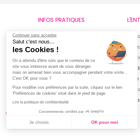
INFOS PRATIQUES
L'EN
Continuer sans accepter
Retours et remboursements
Qui 
Salut c'est nous...
Suivi de commande
Espac
les Cookies !
Livraisons
Menti
On a attendu d'être sûrs que le contenu de ce
site vous intéresse avant de vous déranger,
Guide des tailles
Condi
mais on aimerait bien vous accompagner pendant votre visite...
Politique de confidentialité
Notre
C'est OK pour vous ?
Pour modifier vos préférences par la suite, cliquez sur le lien
Conditions générales d’utilisation
Cont
'Préférences de cookies' situé dans le pied de page.
de la Carte de Fidélité
Magas
Lire la politique de confidentialité
Consentements certifiés par
Je choisis
OK pour moi
Axeptio consent
Plateforme de Gestion du Consentement : Personnalisez vo