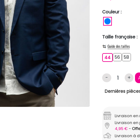
Couleur :
BLEU
Taille française :
Guide des tailles
56
58
44
56
58
44
-
+
Dernières pièces
Livraison e
Livraison en 
4,95 €
Offe
Livraison à 