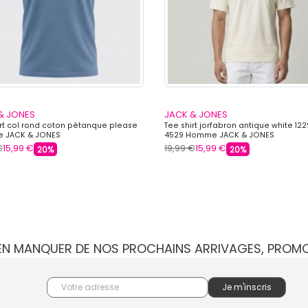
& JONES
JACK & JONES
irt col rond coton pétanque please
Tee shirt jorfabron antique white 12
 JACK & JONES
4529 Homme JACK & JONES
€
15,99 €
19,99 €
15,99 €
20%
20%
IEN MANQUER DE NOS PROCHAINS ARRIVAGES, PROM