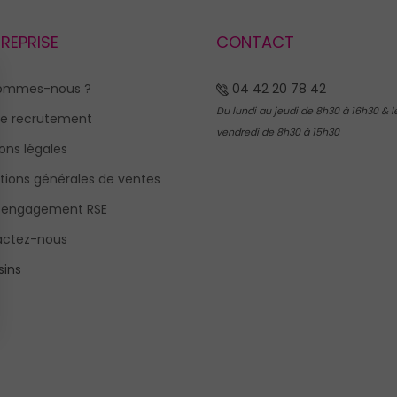
TREPRISE
CONTACT
sommes-nous ?
04 42 20 78 42
Du lundi au jeudi de 8h30 à 16h30 & l
e recrutement
vendredi de 8h30 à 15h30
ons légales
tions générales de ventes
 engagement RSE
actez-nous
ins
s Options
ètres de confidentialité, en garantissant la conformité avec le