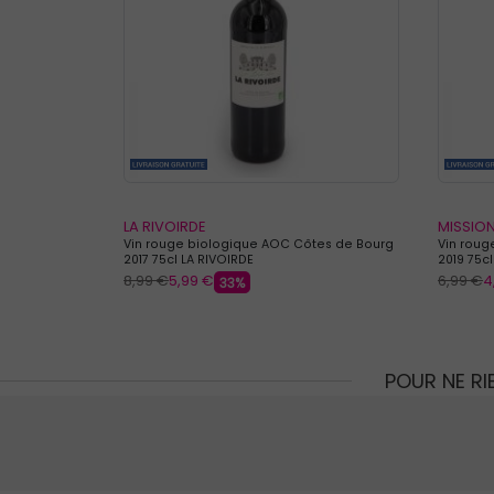
LA RIVOIRDE
MISSION
Vin rouge biologique AOC Côtes de Bourg
Vin roug
2017 75cl LA RIVOIRDE
2019 75c
8,99 €
5,99 €
6,99 €
4
33%
POUR NE R