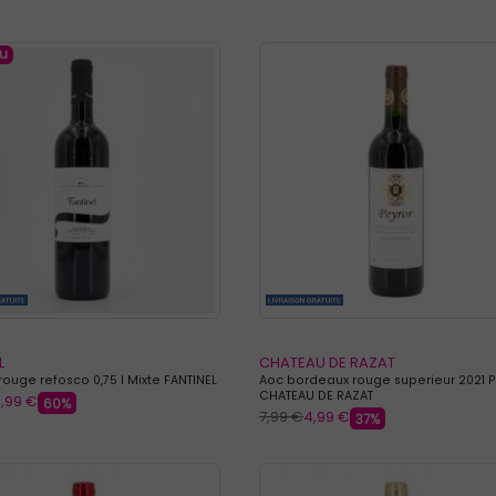
u
L
CHATEAU DE RAZAT
rouge refosco 0,75 l Mixte FANTINEL
Aoc bordeaux rouge superieur 2021 P
CHATEAU DE RAZAT
,99 €
60%
7,99 €
4,99 €
37%