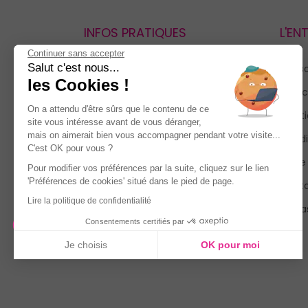
INFOS PRATIQUES
L'EN
Continuer sans accepter
Salut c'est nous...
Retours et remboursements
Qui 
les Cookies !
Suivi de commande
Espac
On a attendu d'être sûrs que le contenu de ce
Livraisons
Menti
site vous intéresse avant de vous déranger,
mais on aimerait bien vous accompagner pendant votre visite...
Guide des tailles
Condi
C'est OK pour vous ?
Politique de confidentialité
Notre
Pour modifier vos préférences par la suite, cliquez sur le lien
'Préférences de cookies' situé dans le pied de page.
Conditions générales d’utilisation
Cont
de la Carte de Fidélité
Lire la politique de confidentialité
Magas
Consentements certifiés par
Je choisis
OK pour moi
Axeptio consent
Plateforme de Gestion du Consentement : Personnalisez vo
Notre plateforme vous permet d'adapter et de gérer vos param