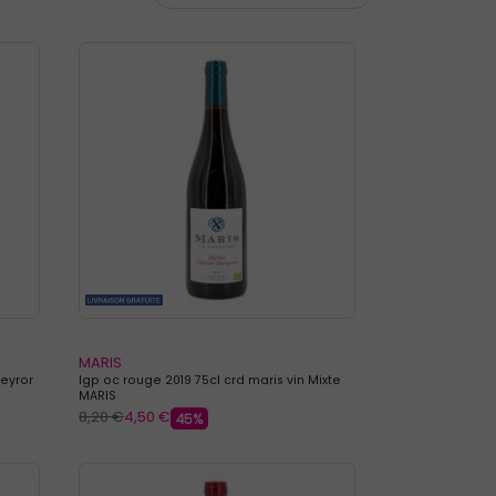
MARIS
eyror
Igp oc rouge 2019 75cl crd maris vin Mixte
MARIS
8,20 €
4,50 €
45%