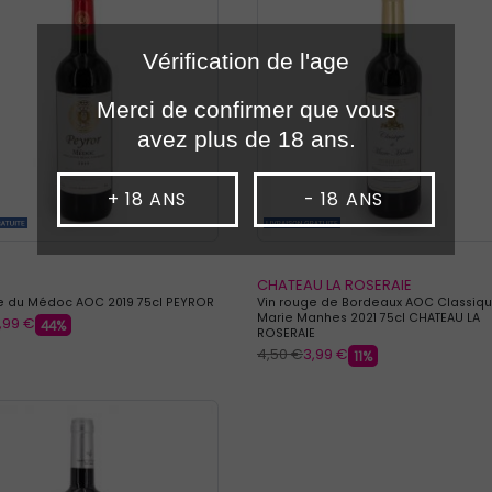
Vérification de l'age
Merci de confirmer que vous
avez plus de 18 ans.
+ 18 ANS
- 18 ANS
CHATEAU LA ROSERAIE
e du Médoc AOC 2019 75cl PEYROR
Vin rouge de Bordeaux AOC Classiq
Marie Manhes 2021 75cl CHATEAU LA
,99 €
44%
ROSERAIE
4,50 €
3,99 €
11%