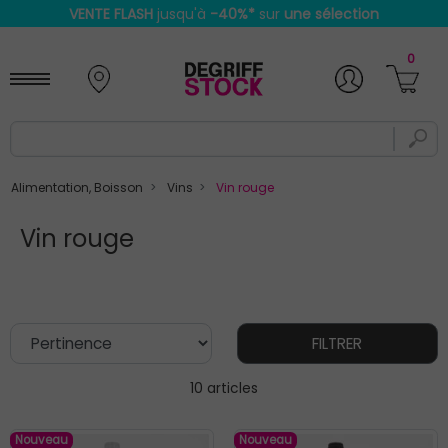
VENTE FLASH
jusqu'à
-40%
*
sur
une sélection
0
Alimentation, Boisson
Vins
Vin rouge
Vin rouge
FILTRER
10 articles
Nouveau
Nouveau