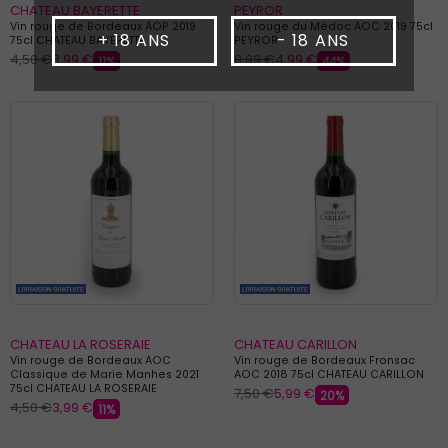
CHATEAU BAYERETTE
PEYROR
Vin rouge de Bordeaux AOP 2019
Vin rouge du Médoc AOC 2019 75cl
+ 18 ANS
- 18 ANS
75cl CHATEAU BAYERETTE
PEYROR
4,50 €
3,99 €
8,99 €
4,99 €
11%
44%
CHATEAU LA ROSERAIE
CHATEAU CARILLON
Vin rouge de Bordeaux AOC
Vin rouge de Bordeaux Fronsac
Classique de Marie Manhes 2021
AOC 2018 75cl CHATEAU CARILLON
75cl CHATEAU LA ROSERAIE
7,50 €
5,99 €
20%
4,50 €
3,99 €
11%