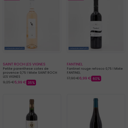
SAINT ROCH LES VIGNES
FANTINEL
Petite parenthese cotes de
Fantinel rouge refosco 0,75 l Mixte
provence 0,75 l Mixte SAINT ROCH
FANTINEL
LES VIGNES
17,90 €
6,99 €
60%
9,25 €
5,99 €
35%