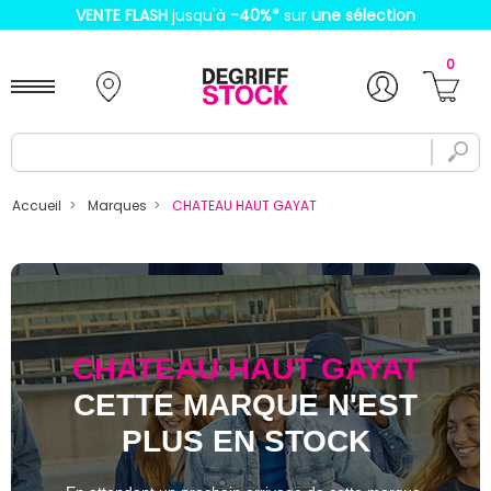
VENTE FLASH
jusqu'à
-40%
*
sur
une sélection
0
Accueil
Marques
CHATEAU HAUT GAYAT
CHATEAU HAUT GAYAT
CETTE MARQUE N'EST
PLUS EN STOCK