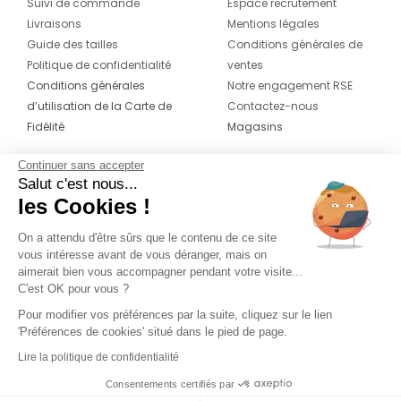
Suivi de commande
Espace recrutement
Livraisons
Mentions légales
Guide des tailles
Conditions générales de
Politique de confidentialité
ventes
Conditions générales
Notre engagement RSE
d’utilisation de la Carte de
Contactez-nous
Fidélité
Magasins
Continuer sans accepter
CONTACT
SUIVEZ-NOUS SUR LES
Salut c'est nous...
RÉSEAUX
les Cookies !
04 42 20 78 42
Du lundi au jeudi de 8h30 à 16h30 & le
On a attendu d'être sûrs que le contenu de ce site
vous intéresse avant de vous déranger, mais on
vendredi de 8h30 à 15h30
aimerait bien vous accompagner pendant votre visite...
C'est OK pour vous ?
Pour modifier vos préférences par la suite, cliquez sur le lien
'Préférences de cookies' situé dans le pied de page.
Lire la politique de confidentialité
Consentements certifiés par