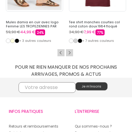
Mules damia en cuir avec logo
Tee shirt manches courtes col
Femme LES TROPEZIENNES PAR
rond coton doux 1984 floqué
M.BELARBI
raoul Homme REDSKINS
59,90 €
44,99 €
34,90 €
7,99 €
24%
77%
+ 3 autres couleurs
+ 7 autres couleurs
POUR NE RIEN MANQUER DE NOS PROCHAINS
ARRIVAGES, PROMOS & ACTUS
INFOS PRATIQUES
L'ENTREPRISE
Retours et remboursements
Qui sommes-nous ?