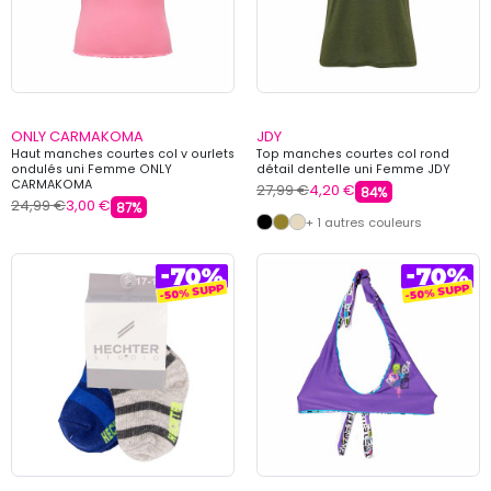
ONLY CARMAKOMA
JDY
Haut manches courtes col v ourlets
Top manches courtes col rond
ondulés uni Femme ONLY
détail dentelle uni Femme JDY
CARMAKOMA
27,99 €
4,20 €
84%
24,99 €
3,00 €
87%
+ 1 autres couleurs