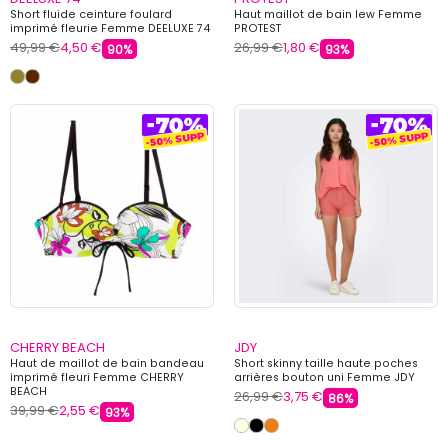
Short fluide ceinture foulard
Haut maillot de bain lew Femme
imprimé fleurie Femme DEELUXE 74
PROTEST
49,99 €
4,50 €
26,99 €
1,80 €
90%
93%
CHERRY BEACH
JDY
Haut de maillot de bain bandeau
Short skinny taille haute poches
imprimé fleuri Femme CHERRY
arrières bouton uni Femme JDY
BEACH
26,99 €
3,75 €
86%
39,99 €
2,55 €
93%