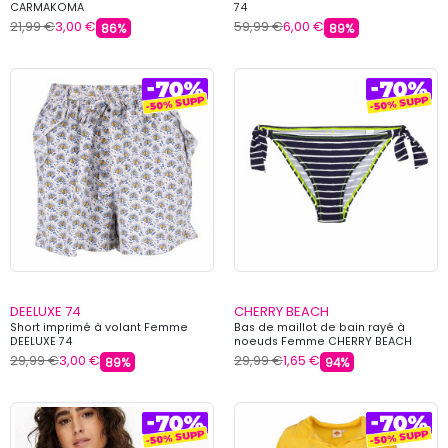
CARMAKOMA
74
21,99 €
3,00 €
59,99 €
6,00 €
86%
89%
DEELUXE 74
CHERRY BEACH
Short imprimé à volant Femme
Bas de maillot de bain rayé à
DEELUXE 74
noeuds Femme CHERRY BEACH
29,99 €
3,00 €
29,99 €
1,65 €
89%
94%