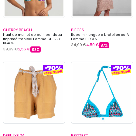
CHERRY BEACH
PIECES
Haut de maillot de bain bandeau
Robe mi-longue à bretelles col V
imprimé tropical Femme CHERRY
Femme PIECES
BEACH
34,99 €
4,50 €
87%
39,99 €
2,55 €
93%
DEELUXE 74
PROTEST