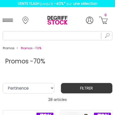
VENTE FLASH
jusqu'à
-40%
*
sur
une sélection
0
Promos
Promos -70%
Promos -70%
FILTRER
28 articles