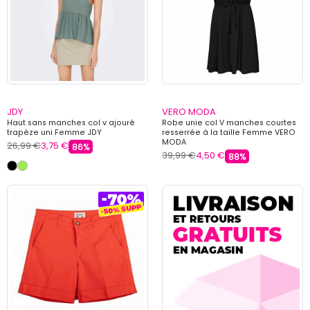
JDY
VERO MODA
Haut sans manches col v ajouré
Robe unie col V manches courtes
trapèze uni Femme JDY
resserrée à la taille Femme VERO
MODA
26,99 €
3,75 €
86%
39,99 €
4,50 €
88%