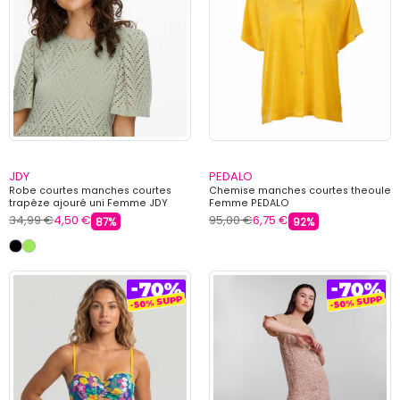
JDY
PEDALO
Robe courtes manches courtes
Chemise manches courtes theoule
trapèze ajouré uni Femme JDY
Femme PEDALO
34,99 €
4,50 €
95,00 €
6,75 €
87%
92%