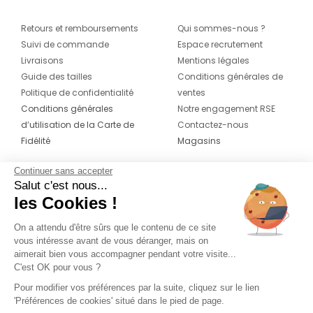
Retours et remboursements
Qui sommes-nous ?
Suivi de commande
Espace recrutement
Livraisons
Mentions légales
Guide des tailles
Conditions générales de
Politique de confidentialité
ventes
Conditions générales
Notre engagement RSE
d’utilisation de la Carte de
Contactez-nous
Fidélité
Magasins
Continuer sans accepter
CONTACT
SUIVEZ-NOUS SUR LES
Salut c'est nous...
RÉSEAUX
les Cookies !
04 42 20 78 42
Du lundi au jeudi de 8h30 à 16h30 & le
On a attendu d'être sûrs que le contenu de ce site
vous intéresse avant de vous déranger, mais on
vendredi de 8h30 à 15h30
aimerait bien vous accompagner pendant votre visite...
C'est OK pour vous ?
Pour modifier vos préférences par la suite, cliquez sur le lien
'Préférences de cookies' situé dans le pied de page.