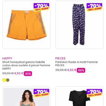
HAPPY
PIECES
Short honeystud galons habillé
Pantalon fluide à motif Femme
coton doux ourlets à pince Femme
PIECES
HAPPY
39,99 €
4,50 €
88%
69,00 €
4,50 €
93%