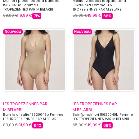
Maillot 1 piece leopard banaba
Maillot 2 pieces leopard tana
15620073a Femme LES
15620074a Femme LES
TROPEZIENNES PAR M.BELARBI
TROPEZIENNES PAR M.BELARBI
69,00 €
19,99 €
59,00 €
19,99 €
71%
66%
Nouveau
Nouveau
LES TROPEZIENNES PAR
LES TROPEZIENNES PAR
M.BELARBI
M.BELARBI
Bain 1p or salie 15620045b Femme
Bain 1p noir lori 15620040b Femme
LES TROPEZIENNES PAR M.BELARBI
LES TROPEZIENNES PAR M.BELARBI
89,00 €
31,99 €
65,00 €
19,99 €
64%
69%