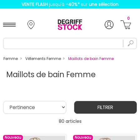
VENTE FLASH
jusqu'à
-40%
*
sur
une sélection
0
Femme
Vêtements Femme
Maillots de bain Femme
Maillots de bain Femme
FILTRER
80 articles
Nouveau
Nouveau