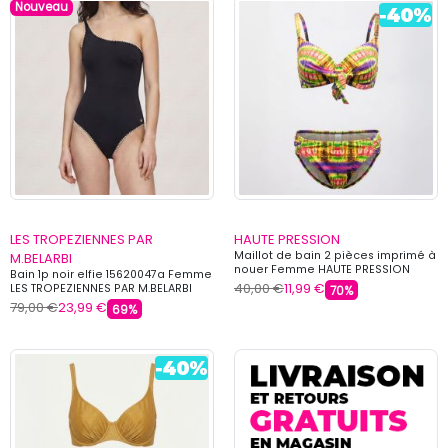
Nouveau
LES TROPEZIENNES PAR
HAUTE PRESSION
Maillot de bain 2 pièces imprimé à
M.BELARBI
nouer Femme HAUTE PRESSION
Bain 1p noir elfie 15620047a Femme
40,00 €
11,99 €
LES TROPEZIENNES PAR M.BELARBI
70%
79,00 €
23,99 €
69%