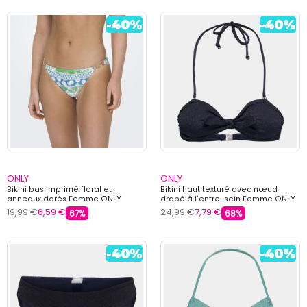
ONLY
ONLY
Bikini bas imprimé floral et
Bikini haut texturé avec nœud
anneaux dorés Femme ONLY
drapé à l'entre-sein Femme ONLY
19,99 €
6,59 €
24,99 €
7,79 €
67%
68%