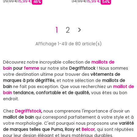
29,99 €
15,99 €
34,99 €
15,99 €
46%
54%
Suivant
1
2
>
Affichage 1-49 de 80 article(s)
Découvrez notre incroyable collection de
maillots de
bain
pour
femme
sur notre site
Degriffstock
! Nous sommes
votre destination ultime pour trouver des
vêtements de
marques à prix dégriffés
, et notre sélection de
maillots de
bain
ne fait pas exception. Que vous recherchiez un
maillot de
bain
tendance, confortable et de qualité,
vous êtes au bon
endroit.
Chez
Degriffstock
,
nous comprenons l'importance d'avoir un
maillot de bain
qui correspond parfaitement à votre style et à
votre morphologie. C'est pourquoi nous proposons une
variété
de marques telles que Puma, Roxy et
Belcor
, qui sont réputées
pour leur design élégant et leurs matériaux durables.