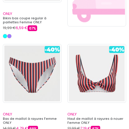
ONLY
Bikini bas coupe regular à
paillettes Femme ONLY
19,99 €
6,59 €
67%
ONLY
ONLY
Bas de maillot à rayures Femme
Haut de maillot à rayures à nouer
ONLY
Femme ONLY
14,99 €
4,79 €
21,99 €
7,19 €
68%
67%