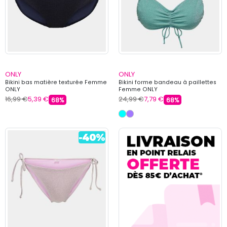
ONLY
ONLY
Bikini bas matière texturée Femme
Bikini forme bandeau à paillettes
ONLY
Femme ONLY
16,99 €
5,39 €
24,99 €
7,79 €
68%
68%