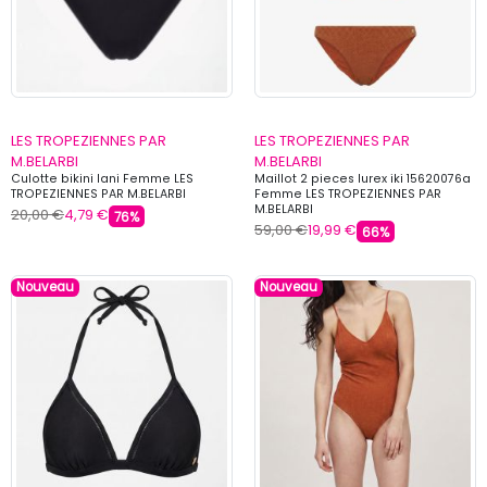
LES TROPEZIENNES PAR
LES TROPEZIENNES PAR
M.BELARBI
M.BELARBI
Culotte bikini lani Femme LES
Maillot 2 pieces lurex iki 15620076a
TROPEZIENNES PAR M.BELARBI
Femme LES TROPEZIENNES PAR
M.BELARBI
20,00 €
4,79 €
76%
59,00 €
19,99 €
66%
Nouveau
Nouveau