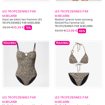
LES TROPEZIENNES PAR
LES TROPEZIENNES PAR
M.BELARBI
M.BELARBI
Haut de bikini teri Femme LES
Maillot 1 piece lurex aonang
TROPEZIENNES PAR M.BELARBI
15620075a Femme LES
TROPEZIENNES PAR M.BELARBI
39,00 €
10,39 €
73%
69,00 €
23,99 €
65%
Nouveau
Nouveau
LES TROPEZIENNES PAR
LES TROPEZIENNES PAR
M.BELARBI
M.BELARBI