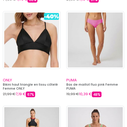
ONLY
PUMA
Bikini haut triangle en tissu côtelé
Bas de maillot fluo pink Femme
Femme ONLY
PUMA
21,99 €
7,19 €
19,99 €
10,39 €
67%
48%