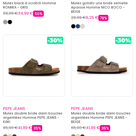
Mules black à scratch Homme
Mules goliatc une bride semelle
ROMIKA - GRIS
épaisse Homme NICO BOCO -
BEIGE
69,99 €
34,99 €
50%
29,99 €
6,25 €
79%
PEPE JEANS
PEPE JEANS
Mules double bride daim boucles
Mules double bride daim boucles
argentées Homme PEPE JEANS -
argentées Homme PEPE JEANS -
KAKI
BEIGE
65,00 €
41,99 €
65,00 €
41,99 €
35%
35%