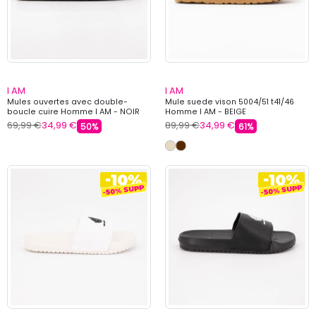
I AM
I AM
Mules ouvertes avec double-
Mule suede vison 5004/51 t41/46
boucle cuire Homme I AM - NOIR
Homme I AM - BEIGE
69,99 €
34,99 €
89,99 €
34,99 €
50%
61%