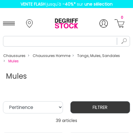
VENTE FLASH
jusqu'à
-40%
*
sur
une sélection
0
Chaussures
Chaussures Homme
Tongs, Mules, Sandales
Mules
Mules
FILTRER
39 articles