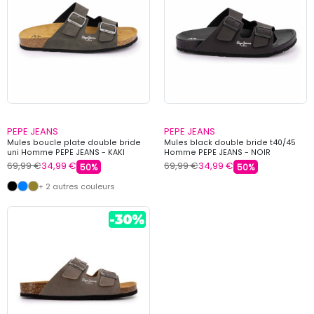
PEPE JEANS
PEPE JEANS
Mules boucle plate double bride
Mules black double bride t40/45
uni Homme PEPE JEANS - KAKI
Homme PEPE JEANS - NOIR
69,99 €
34,99 €
69,99 €
34,99 €
50%
50%
+ 2 autres couleurs