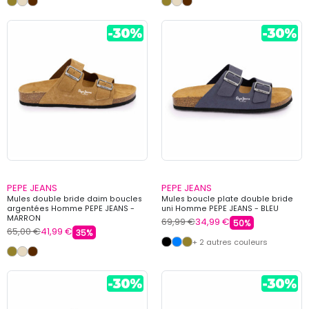
PEPE JEANS
PEPE JEANS
Mules double bride daim boucles
Mules boucle plate double bride
argentées Homme PEPE JEANS -
uni Homme PEPE JEANS - BLEU
MARRON
69,99 €
34,99 €
50%
65,00 €
41,99 €
35%
+ 2 autres couleurs