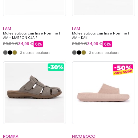
I AM
I AM
Mules sabots cuir lisse Homme I
Mules sabots cuir lisse Homme I
AM - MARRON CLAIR
AM - KAKI
89,99 €
34,99 €
89,99 €
34,99 €
61%
61%
+ 3 autres couleurs
+ 3 autres couleurs
ROMIKA
NICO BOCO