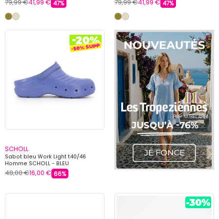
79,99 €
41,99 €
79,99 €
41,99 €
47%
47%
SCHOLL
Sabot bleu Work Light t40/46
Homme SCHOLL - BLEU
48,00 €
16,00 €
66%