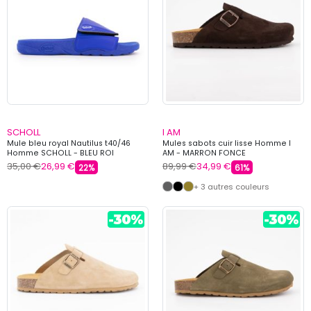
SCHOLL
I AM
Mule bleu royal Nautilus t40/46
Mules sabots cuir lisse Homme I
Homme SCHOLL - BLEU ROI
AM - MARRON FONCE
35,00 €
26,99 €
89,99 €
34,99 €
22%
61%
+ 3 autres couleurs