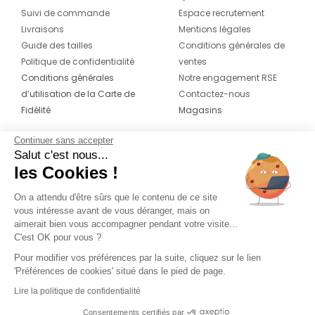
Suivi de commande
Espace recrutement
Livraisons
Mentions légales
Guide des tailles
Conditions générales de
Politique de confidentialité
ventes
Conditions générales
Notre engagement RSE
d’utilisation de la Carte de
Contactez-nous
Fidélité
Magasins
Continuer sans accepter
CONTACT
SUIVEZ-NOUS SUR LES
Salut c'est nous...
RÉSEAUX
les Cookies !
04 42 20 78 42
Du lundi au jeudi de 8h30 à 16h30 & le
On a attendu d'être sûrs que le contenu de ce site
vous intéresse avant de vous déranger, mais on
vendredi de 8h30 à 15h30
aimerait bien vous accompagner pendant votre visite...
C'est OK pour vous ?
Pour modifier vos préférences par la suite, cliquez sur le lien
'Préférences de cookies' situé dans le pied de page.
Lire la politique de confidentialité
Consentements certifiés par