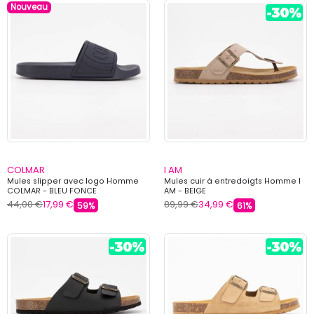
Nouveau
COLMAR
I AM
Mules slipper avec logo Homme
Mules cuir à entredoigts Homme I
COLMAR - BLEU FONCE
AM - BEIGE
44,00 €
17,99 €
89,99 €
34,99 €
59%
61%