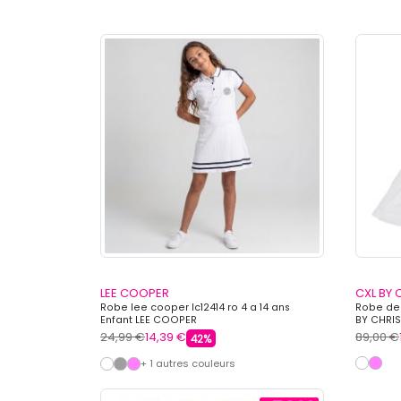
LEE COOPER
CXL BY 
Robe lee cooper lc12414 ro 4 a 14 ans
Robe de 
Enfant LEE COOPER
BY CHRIS
24,99 €
14,39 €
89,00 €
42%
+ 1 autres couleurs