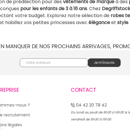
ion de prédilection pour des
vêtements de marque
à des
t conçues
pour les enfants de 3 à 16 ans
. Chez
Degriffstoc
ctant votre budget. Explorez notre sélection de
robes t
et habillez vos petites princesses avec
élégance
et
style
.
IEN MANQUER DE NOS PROCHAINS ARRIVAGES, PROM
TREPRISE
CONTACT
sommes-nous ?
04 42 20 78 42
Du lundi au jeudi de 8h30 à 16h30 & l
e recrutement
vendredi de 8h30 à 15h30
ons légales