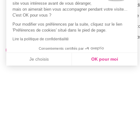
site vous intéresse avant de vous déranger,
Guide des tailles
Condi
mais on aimerait bien vous accompagner pendant votre visite...
Politique de confidentialité
Notre
C'est OK pour vous ?
Pour modifier vos préférences par la suite, cliquez sur le lien
Conditions générales d’utilisation
Cont
'Préférences de cookies' situé dans le pied de page.
de la Carte de Fidélité
Magas
Lire la politique de confidentialité
Consentements certifiés par
Je choisis
OK pour moi
Axeptio consent
Plateforme de Gestion du Consentement : Personnalisez vo
Notre plateforme vous permet d'adapter et de gérer vos param
Couleur