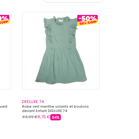
DEELUXE 74
evant
Robe vert menthe volants et boutons
devant Enfant DEELUXE 74
44,99 €
6,75 €
84%