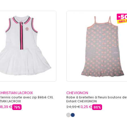
CHRISTIAN LACROIX
CHEVIGNON
tennis courte avec zip Bébé CXL
Robe à bretelles à fleurs boutons d
TIAN LACROIX
Enfant CHEVIGNON
18,39 €
24,99 €
3,25 €
79%
86%