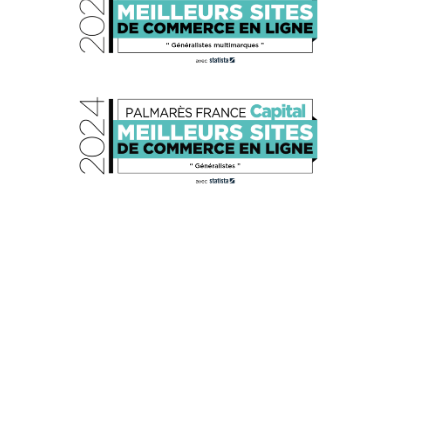
s réglementations. Personnalisez vos préférences pour contrôler