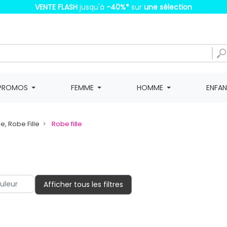
VENTE FLASH
jusqu'à
-40%
*
sur
une sélection
PROMOS
FEMME
HOMME
ENFA
e, Robe Fille
Robe fille
Afficher tous les filtres