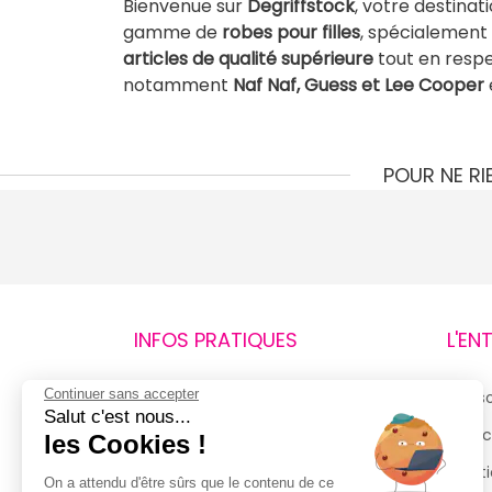
Bienvenue sur
Degriffstock
, votre destinat
gamme de
robes pour filles
, spécialemen
articles de qualité supérieure
tout en respe
notamment
Naf Naf, Guess et Lee Cooper
POUR NE R
INFOS PRATIQUES
L'EN
Continuer sans accepter
Retours et remboursements
Qui 
Salut c'est nous...
Suivi de commande
Espac
les Cookies !
Livraisons
Menti
On a attendu d'être sûrs que le contenu de ce