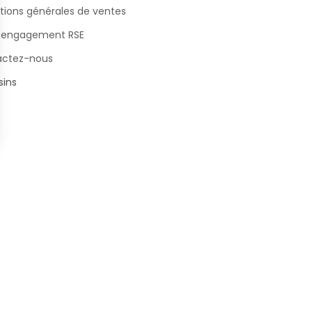
tions générales de ventes
 engagement RSE
actez-nous
ins
s Options
ètres de confidentialité, en garantissant la conformité avec le