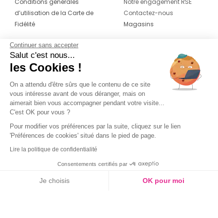
Conditions générales
Notre engagement RSE
d’utilisation de la Carte de
Contactez-nous
Fidélité
Magasins
Continuer sans accepter
CONTACT
SUIVEZ-NOUS SUR LES
Salut c'est nous...
RÉSEAUX
les Cookies !
04 42 20 78 42
Du lundi au jeudi de 8h30 à 16h30 & le
On a attendu d'être sûrs que le contenu de ce site
vous intéresse avant de vous déranger, mais on
vendredi de 8h30 à 15h30
aimerait bien vous accompagner pendant votre visite...
C'est OK pour vous ?
Pour modifier vos préférences par la suite, cliquez sur le lien
'Préférences de cookies' situé dans le pied de page.
Lire la politique de confidentialité
Consentements certifiés par
Je choisis
OK pour moi
Axeptio consent
Plateforme de Gestion du Consentement : Personnalisez vos O
Notre plateforme vous permet d'adapter et de gérer vos paramètr