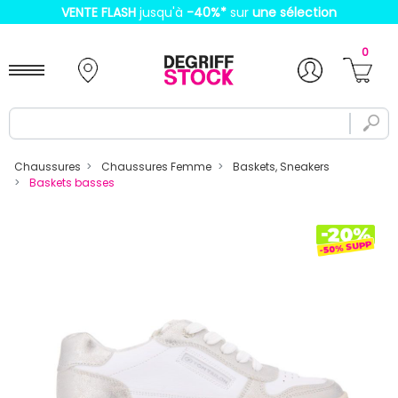
VENTE FLASH
jusqu'à
-40%
*
sur
une sélection
0
Chaussures
Chaussures Femme
Baskets, Sneakers
Baskets basses