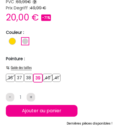
PVC :
69,99€
?
Prix Degriff :
49,99 €
20,00 €
-71%
Couleur :
OR
ARGENT
Pointure :
Guide des tailles
36
37
38
40
41
36
37
38
39
40
41
39
-
+
Ajouter au panier
Dernières pièces disponibles !