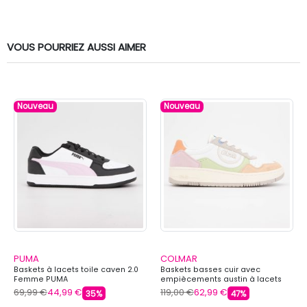
VOUS POURRIEZ AUSSI AIMER
Nouveau
Nouveau
PUMA
COLMAR
Baskets à lacets toile caven 2.0
Baskets basses cuir avec
Femme PUMA
empiècements austin à lacets
Femme COLMAR
69,99 €
44,99 €
119,00 €
62,99 €
35%
47%