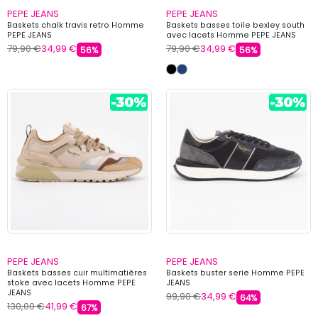
PEPE JEANS
PEPE JEANS
Baskets chalk travis retro Homme
Baskets basses toile bexley south
PEPE JEANS
avec lacets Homme PEPE JEANS
79,90 €
34,99 €
79,90 €
34,99 €
56%
56%
PEPE JEANS
PEPE JEANS
Baskets basses cuir multimatières
Baskets buster serie Homme PEPE
stoke avec lacets Homme PEPE
JEANS
JEANS
99,90 €
34,99 €
64%
130,00 €
41,99 €
67%