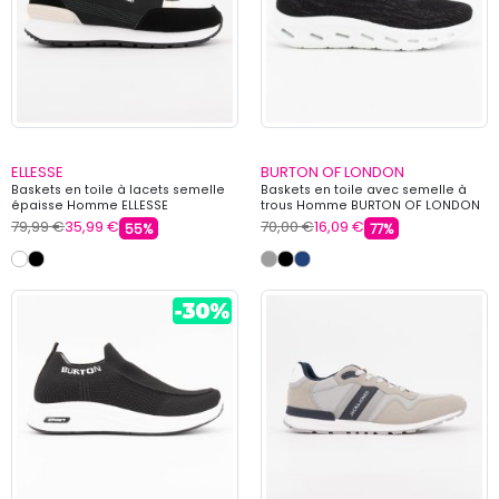
ELLESSE
BURTON OF LONDON
Baskets en toile à lacets semelle
Baskets en toile avec semelle à
épaisse Homme ELLESSE
trous Homme BURTON OF LONDON
79,99 €
35,99 €
70,00 €
16,09 €
55%
77%