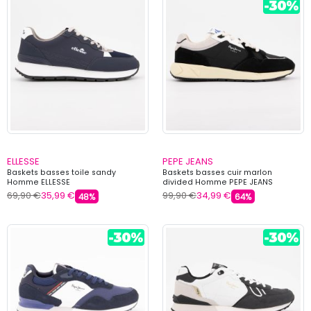
ELLESSE
PEPE JEANS
Baskets basses toile sandy
Baskets basses cuir marlon
Homme ELLESSE
divided Homme PEPE JEANS
69,90 €
35,99 €
99,90 €
34,99 €
48%
64%