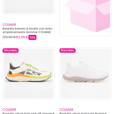
COLMAR
Baskets basses à lacets cuir avec
empiècements Homme COLMAR
129,99 €
62,99 €
51%
Nouveau
Nouveau
COLMAR
COLMAR
Baskets urban trail next off imprimé
Baskets urban trail toile Homme