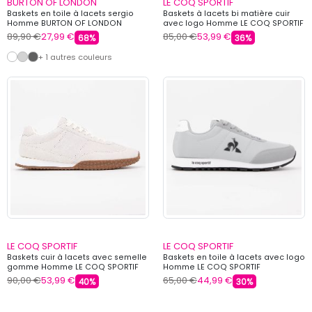
BURTON OF LONDON
LE COQ SPORTIF
Baskets en toile à lacets sergio
Baskets à lacets bi matière cuir
Homme BURTON OF LONDON
avec logo Homme LE COQ SPORTIF
89,90 €
27,99 €
85,00 €
53,99 €
68%
36%
+ 1 autres couleurs
LE COQ SPORTIF
LE COQ SPORTIF
Baskets cuir à lacets avec semelle
Baskets en toile à lacets avec logo
gomme Homme LE COQ SPORTIF
Homme LE COQ SPORTIF
90,00 €
53,99 €
65,00 €
44,99 €
40%
30%