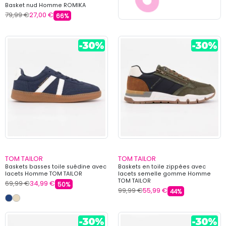
Basket nud Homme ROMIKA
79,99 €
27,00 €
66%
TOM TAILOR
TOM TAILOR
Baskets basses toile suédine avec
Baskets en toile zippées avec
lacets Homme TOM TAILOR
lacets semelle gomme Homme
TOM TAILOR
69,99 €
34,99 €
50%
99,99 €
55,99 €
44%