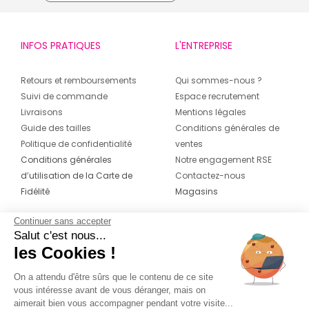
INFOS PRATIQUES
L'ENTREPRISE
Retours et remboursements
Qui sommes-nous ?
Suivi de commande
Espace recrutement
Livraisons
Mentions légales
Guide des tailles
Conditions générales de
Politique de confidentialité
ventes
Conditions générales
Notre engagement RSE
d’utilisation de la Carte de
Contactez-nous
Fidélité
Magasins
Continuer sans accepter
CONTACT
SUIVEZ-NOUS SUR LES
Salut c'est nous...
RÉSEAUX
les Cookies !
04 42 20 78 42
Du lundi au jeudi de 8h30 à 16h30 & le
On a attendu d'être sûrs que le contenu de ce site
vous intéresse avant de vous déranger, mais on
vendredi de 8h30 à 15h30
aimerait bien vous accompagner pendant votre visite...