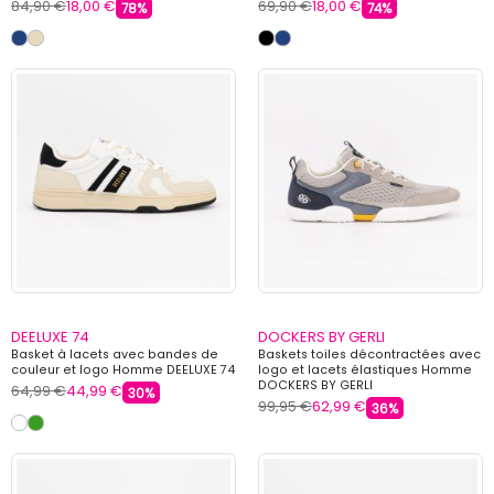
84,90 €
18,00 €
69,90 €
18,00 €
78%
74%
DEELUXE 74
DOCKERS BY GERLI
Basket à lacets avec bandes de
Baskets toiles décontractées avec
couleur et logo Homme DEELUXE 74
logo et lacets élastiques Homme
DOCKERS BY GERLI
64,99 €
44,99 €
30%
99,95 €
62,99 €
36%