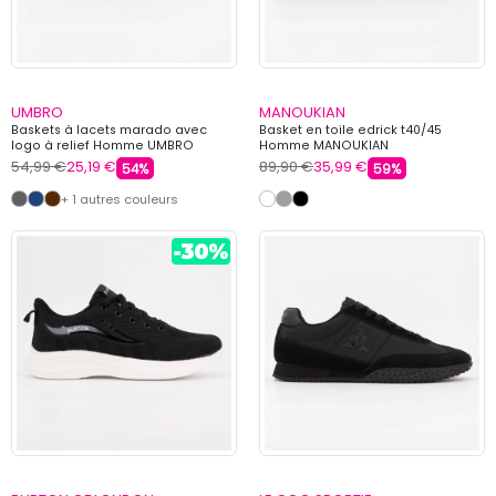
UMBRO
MANOUKIAN
Baskets à lacets marado avec
Basket en toile edrick t40/45
logo à relief Homme UMBRO
Homme MANOUKIAN
54,99 €
25,19 €
89,90 €
35,99 €
54%
59%
+ 1 autres couleurs