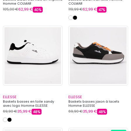
Homme COLMAR
COLMAR
105,00 €
62,99 €
119,99 €
62,99 €
40%
47%
ELLESSE
ELLESSE
Baskets basses en toile sandy
Baskets basses jaxon à lacets
avec logo Homme ELLESSE
Homme ELLESSE
69,90 €
35,99 €
69,90 €
35,99 €
48%
48%