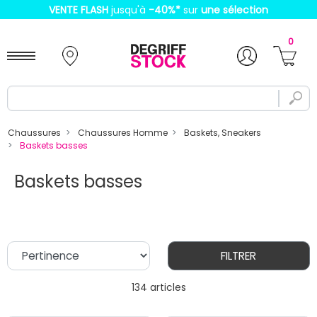
VENTE FLASH
jusqu'à
-40%
*
sur
une sélection
0
Chaussures
Chaussures Homme
Baskets, Sneakers
Baskets basses
Baskets basses
FILTRER
134 articles