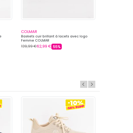
COLMAR
COLMAR
e
Baskets cuir brillant à lacets avec logo
Baskets basses c
Femme COLMAR
logo Femme CO
139,99 €
62,99 €
149,00 €
62,99 
55%