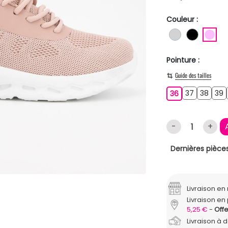
Couleur :
GRIS CLAIR
NOIR
RO
Pointure :
Guide des tailles
37
38
3
36
37
38
39
36
-
+
Dernières pièces
Livraison e
Livraison en 
5,25 €
Offe
Livraison à 