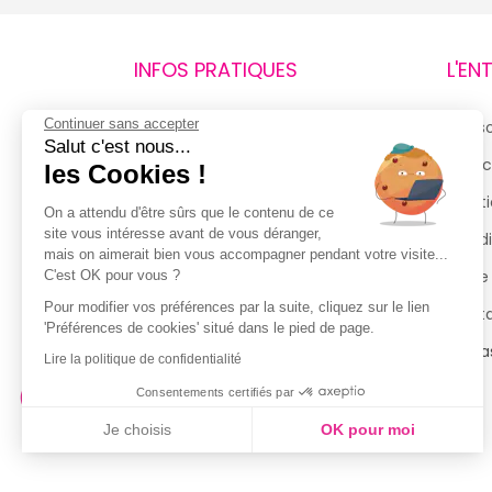
INFOS PRATIQUES
L'EN
Continuer sans accepter
Retours et remboursements
Qui 
Salut c'est nous...
Suivi de commande
Espac
les Cookies !
Livraisons
Menti
On a attendu d'être sûrs que le contenu de ce
site vous intéresse avant de vous déranger,
Guide des tailles
Condi
mais on aimerait bien vous accompagner pendant votre visite...
Politique de confidentialité
Notre
C'est OK pour vous ?
Pour modifier vos préférences par la suite, cliquez sur le lien
Conditions générales d’utilisation
Cont
'Préférences de cookies' situé dans le pied de page.
de la Carte de Fidélité
Magas
Lire la politique de confidentialité
Consentements certifiés par
Je choisis
OK pour moi
Axeptio consent
Plateforme de Gestion du Consentement : Personnalisez vo