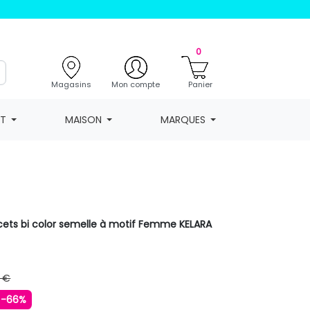
0
Magasins
Mon compte
Panier
NT
MAISON
MARQUES
lacets bi color semelle à motif Femme KELARA
 €
-66%