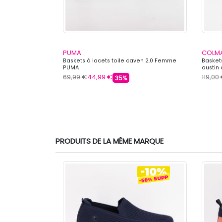
PUMA
COLM
Femme PEPE
Baskets à lacets toile caven 2.0 Femme
Basket
PUMA
austin
69,99 €
44,99 €
119,00
35%
PRODUITS DE LA MÊME MARQUE