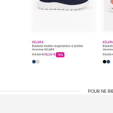
KELARA
KELAR
rtes à scratch
Baskets textile respirantes à enfiler
Baskets
Homme KELARA
Homme
84,90 €
18,00 €
69,90
78%
POUR NE R