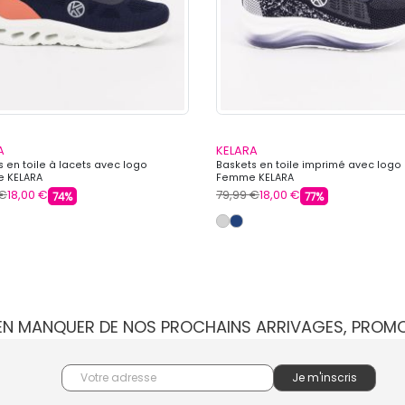
A
KELARA
 en toile à lacets avec logo
Baskets en toile imprimé avec logo
 KELARA
Femme KELARA
 €
18,00 €
79,99 €
18,00 €
74%
77%
IEN MANQUER DE NOS PROCHAINS ARRIVAGES, PROM