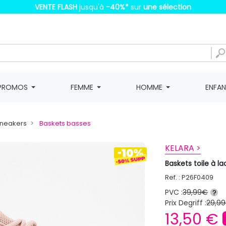
VENTE FLASH
jusqu'à
-40%
*
sur
une sélection
PROMOS
FEMME
HOMME
ENFA
Sneakers
Baskets basses
KELARA >
Baskets toile à 
Ref. : P26F0409
PVC :
39,99€
?
Prix Degriff :
29,99
13,50 €