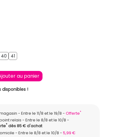
SE CLAIR
9
40
41
40
41
Ajouter au panier
 disponibles !
*
n magasin
Entre le 11/8 et le 19/8
Offerte
point relais
Entre le 8/8 et le 10/8
*
rte
dès 85 € d'achat
domicile
Entre le 8/8 et le 10/8
5,99 €