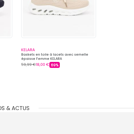
KELARA
KELARA
Baskets en toile à lacets avec semelle
Baskets en toile 
épaisse Femme KELARA
semelle épaiss
59,99 €
18,00 €
64,99 €
18,00 €
69%
OS & ACTUS