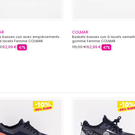
AR
COLMAR
s basses cuir avec empiècements
Baskets basses cuir à lacets semell
 à lacets Femme COLMAR
gomme Femme COLMAR
 €
62,99 €
119,00 €
62,99 €
47%
47%