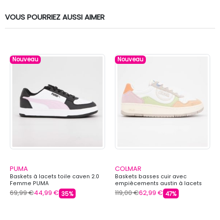
VOUS POURRIEZ AUSSI AIMER
Nouveau
Nouveau
PUMA
COLMAR
Baskets à lacets toile caven 2.0
Baskets basses cuir avec
Femme PUMA
empiècements austin à lacets
Femme COLMAR
69,99 €
44,99 €
119,00 €
62,99 €
35%
47%