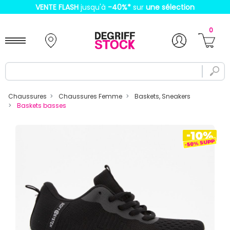
VENTE FLASH
jusqu'à
-40%
*
sur
une sélection
0
Chaussures
Chaussures Femme
Baskets, Sneakers
Baskets basses