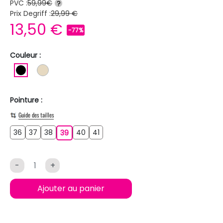
PVC :
59,99€
?
Prix Degriff :
29,99 €
13,50 €
-77%
Couleur :
NOIR
BEIGE
Pointure :
Guide des tailles
36
37
38
40
41
36
37
38
39
40
41
39
-
+
Ajouter au panier