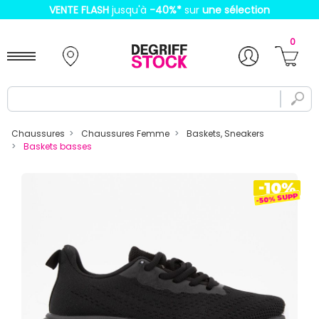
VENTE FLASH
jusqu'à
-40%
*
sur
une sélection
0
Chaussures
Chaussures Femme
Baskets, Sneakers
Baskets basses