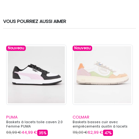
VOUS POURRIEZ AUSSI AIMER
Nouveau
Nouveau
PUMA
COLMAR
Baskets à lacets toile caven 2.0
Baskets basses cuir avec
Femme PUMA
empiècements austin à lacets
Femme COLMAR
69,99 €
44,99 €
119,00 €
62,99 €
35%
47%