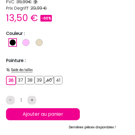
PVC :
39,99€
?
Prix Degriff :
29,99 €
13,50 €
-66%
Couleur :
NOIR
ROSE CLAIR
BEIGE
Pointure :
Guide des tailles
37
38
39
40
41
36
37
38
39
40
41
36
-
+
Ajouter au panier
Dernières pièces disponibles !