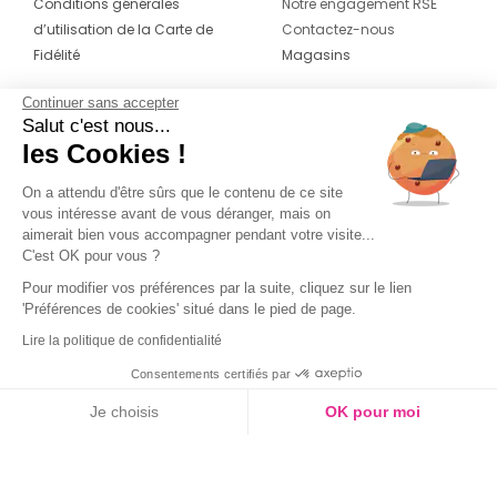
Conditions générales
Notre engagement RSE
d’utilisation de la Carte de
Contactez-nous
Fidélité
Magasins
Continuer sans accepter
CONTACT
SUIVEZ-NOUS SUR LES
Salut c'est nous...
RÉSEAUX
les Cookies !
04 42 20 78 42
Du lundi au jeudi de 8h30 à 16h30 & le
On a attendu d'être sûrs que le contenu de ce site
vous intéresse avant de vous déranger, mais on
vendredi de 8h30 à 15h30
aimerait bien vous accompagner pendant votre visite...
C'est OK pour vous ?
Pour modifier vos préférences par la suite, cliquez sur le lien
'Préférences de cookies' situé dans le pied de page.
Lire la politique de confidentialité
Consentements certifiés par
Je choisis
OK pour moi
Axeptio consent
Plateforme de Gestion du Consentement : Personnalisez vos O
Notre plateforme vous permet d'adapter et de gérer vos paramètr