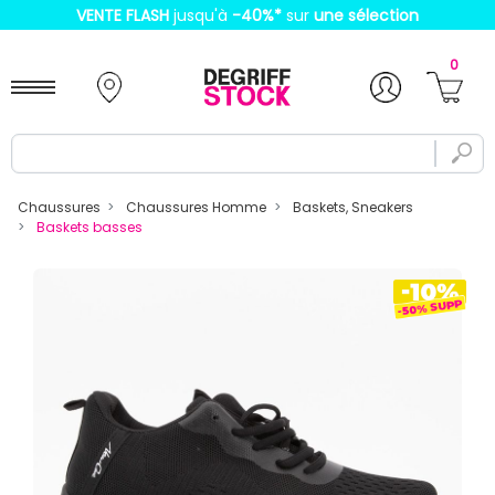
VENTE FLASH
jusqu'à
-40%
*
sur
une sélection
0
Chaussures
Chaussures Homme
Baskets, Sneakers
Baskets basses