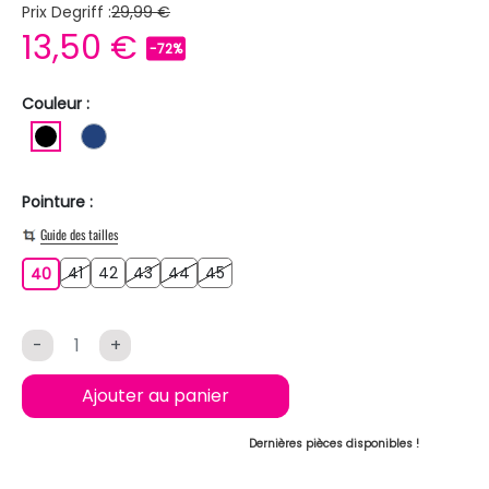
Prix Degriff :
29,99 €
13,50 €
-72%
Couleur :
NOIR
BLEU FONCE
Pointure :
Guide des tailles
41
42
43
44
45
40
41
42
43
44
45
40
-
+
Ajouter au panier
Dernières pièces disponibles !