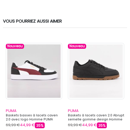
VOUS POURRIEZ AUSSI AIMER
Nouveau
Nouveau
PUMA
PUMA
Baskets basses à lacets caven
Baskets à lacets caven 2.0 Abrupt
2.0 avec logo Homme PUMA
semelle gomme design Homme
PUMA
69,99 €
44,99 €
69,99 €
44,99 €
35%
35%