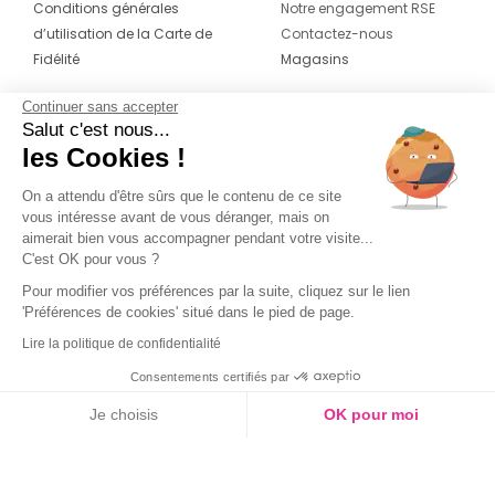
Conditions générales
Notre engagement RSE
d’utilisation de la Carte de
Contactez-nous
Fidélité
Magasins
Continuer sans accepter
CONTACT
SUIVEZ-NOUS SUR LES
Salut c'est nous...
RÉSEAUX
les Cookies !
04 42 20 78 42
Du lundi au jeudi de 8h30 à 16h30 & le
On a attendu d'être sûrs que le contenu de ce site
vous intéresse avant de vous déranger, mais on
vendredi de 8h30 à 15h30
aimerait bien vous accompagner pendant votre visite...
C'est OK pour vous ?
Pour modifier vos préférences par la suite, cliquez sur le lien
'Préférences de cookies' situé dans le pied de page.
Lire la politique de confidentialité
Consentements certifiés par
Je choisis
OK pour moi
Axeptio consent
Plateforme de Gestion du Consentement : Personnalisez vos O