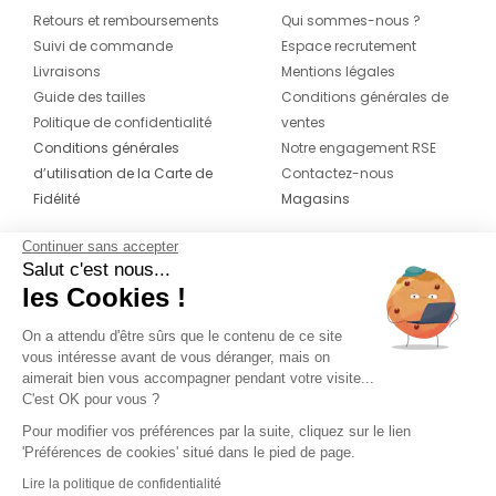
Retours et remboursements
Qui sommes-nous ?
Suivi de commande
Espace recrutement
Livraisons
Mentions légales
Guide des tailles
Conditions générales de
Politique de confidentialité
ventes
Conditions générales
Notre engagement RSE
d’utilisation de la Carte de
Contactez-nous
Fidélité
Magasins
Continuer sans accepter
CONTACT
SUIVEZ-NOUS SUR LES
Salut c'est nous...
RÉSEAUX
les Cookies !
04 42 20 78 42
Du lundi au jeudi de 8h30 à 16h30 & le
On a attendu d'être sûrs que le contenu de ce site
vous intéresse avant de vous déranger, mais on
vendredi de 8h30 à 15h30
aimerait bien vous accompagner pendant votre visite...
C'est OK pour vous ?
Pour modifier vos préférences par la suite, cliquez sur le lien
'Préférences de cookies' situé dans le pied de page.
Lire la politique de confidentialité