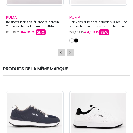
PUMA
PUMA
Baskets basses à lacets caven
Baskets à lacets caven 2.0 Abrupt
2.0 avec logo Homme PUMA
semelle gomme design Homme
PUMA
69,99 €
44,99 €
69,99 €
44,99 €
35%
35%
PRODUITS DE LA MÊME MARQUE