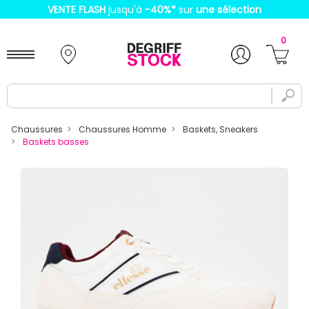
VENTE FLASH
jusqu'à
-40%
*
sur
une sélection
0
Chaussures
Chaussures Homme
Baskets, Sneakers
Baskets basses