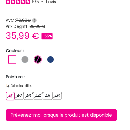
5
/
5
-
1
avis
PVC :
79,99€
?
Prix Degriff :
39,99 €
35,99 €
-55%
Couleur :
BLANC
GRIS
NOIR
BLEU FONCE
Pointure :
Guide des tailles
42
43
44
45
46
41
42
43
44
45
46
41
Prévenez-moi lorsque le produit est disponible