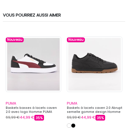
VOUS POURRIEZ AUSSI AIMER
Nouveau
Nouveau
PUMA
PUMA
Baskets basses à lacets caven
Baskets à lacets caven 2.0 Abrupt
2.0 avec logo Homme PUMA
semelle gomme design Homme
PUMA
69,99 €
44,99 €
69,99 €
44,99 €
35%
35%