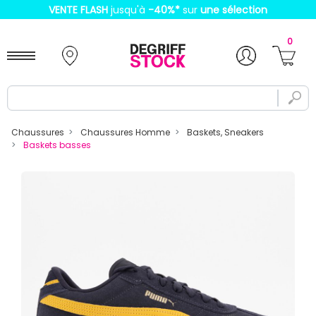
VENTE FLASH
jusqu'à
-40%
*
sur
une sélection
0
Chaussures
Chaussures Homme
Baskets, Sneakers
Baskets basses