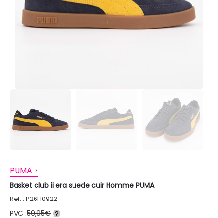
PUMA >
Basket club ii era suede cuir Homme PUMA
Ref. : P26H0922
PVC :
59,95€
?