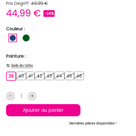
Prix Degriff :
49,99 €
44,99 €
-24%
Couleur :
BLEU FONCE
VERT FONCE
Pointure :
Guide des tailles
40
41
42
43
44
45
46
39
40
41
42
43
44
45
46
39
-
+
Ajouter au panier
Dernières pièces disponibles !