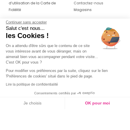
d’utilisation de la Carte de
Contactez-nous
Fidélité
Magasins
Continuer sans accepter
CONTACT
SUIVEZ-NOUS SUR LES
Salut c'est nous...
RÉSEAUX
les Cookies !
04 42 20 78 42
Du lundi au jeudi de 8h30 à 16h30 & le
On a attendu d'être sûrs que le contenu de ce site
vous intéresse avant de vous déranger, mais on
vendredi de 8h30 à 15h30
aimerait bien vous accompagner pendant votre visite...
C'est OK pour vous ?
Pour modifier vos préférences par la suite, cliquez sur le lien
'Préférences de cookies' situé dans le pied de page.
Lire la politique de confidentialité
Consentements certifiés par
Je choisis
OK pour moi
Axeptio consent
Plateforme de Gestion du Consentement : Personnalisez vos O
Notre plateforme vous permet d'adapter et de gérer vos paramètr