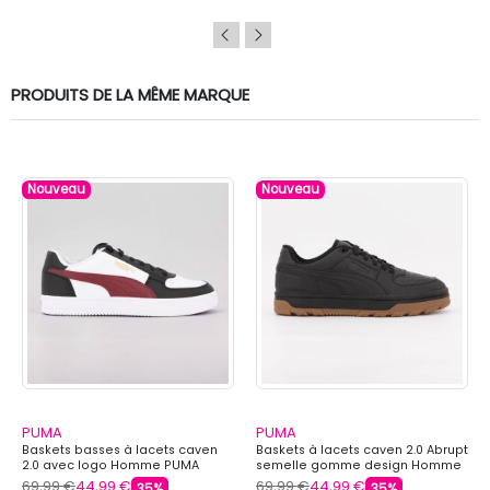
PRODUITS DE LA MÊME MARQUE
Nouveau
Nouveau
PUMA
PUMA
Baskets basses à lacets caven
Baskets à lacets caven 2.0 Abrupt
2.0 avec logo Homme PUMA
semelle gomme design Homme
PUMA
69,99 €
44,99 €
69,99 €
44,99 €
35%
35%