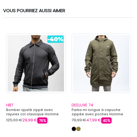
VOUS POURRIEZ AUSSI AIMER
HBT
DEELUXE 74
Bomber ajusté zippé avec
Parka mi longue à capuche
rayures col classique Homme
zippée avec poches Homme
HBT
DEELUXE 74
125,00 €
29,99 €
79,99 €
47,99 €
76%
40%