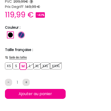
PVC :
209,99€
?
Prix Degriff :
149,99 €
119,99 €
-42%
Couleur :
NOIR
BLEU FONCE
Taille française :
Guide des tailles
XS
S
L
XL
XXL
XXXL
XS
S
M
L
XL
XXL
XXXL
M
-
+
Ajouter au panier