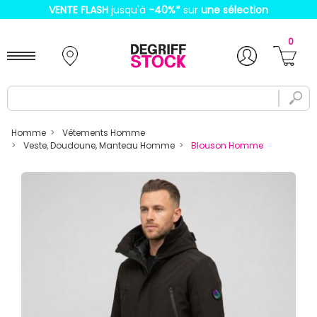
VENTE FLASH
jusqu'à
-40%
*
sur
une sélection
0
Homme
Vêtements Homme
Veste, Doudoune, Manteau Homme
Blouson Homme