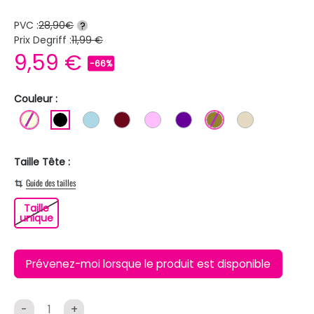
PVC :
28,90€
?
Prix Degriff :
11,99 €
9,59 €
-66%
Couleur :
BLANC ECRU
NOIR
BLEU CLAIR
BORDEAUX
ROSE CLAIR
VIOLET
KAKI
BEIGE
Taille Tête :
Guide des tailles
Taille
Taille unique
unique
Prévenez-moi lorsque le produit est disponible
-
+