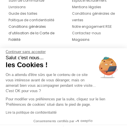
Suivi de commande
Espace recrutement
Livraisons
Mentions légales
Guide des tailles
Conditions générales de
Politique de confidentialité
ventes
Conditions générales
Notre engagement RSE
d’utilisation de la Carte de
Contactez-nous
Fidélité
Magasins
Continuer sans accepter
CONTACT
SUIVEZ-NOUS SUR LES
Salut c'est nous...
RÉSEAUX
les Cookies !
04 42 20 78 42
Du lundi au jeudi de 8h30 à 16h30 & le
On a attendu d'être sûrs que le contenu de ce site
vous intéresse avant de vous déranger, mais on
vendredi de 8h30 à 15h30
aimerait bien vous accompagner pendant votre visite...
C'est OK pour vous ?
Pour modifier vos préférences par la suite, cliquez sur le lien
'Préférences de cookies' situé dans le pied de page.
Lire la politique de confidentialité
Consentements certifiés par