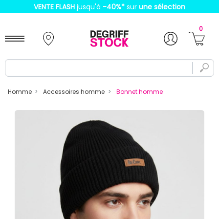
VENTE FLASH
jusqu'à
-40%
*
sur
une sélection
0
Homme
Accessoires homme
Bonnet homme