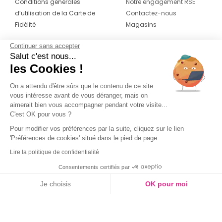
Conditions générales
Notre engagement RSE
d’utilisation de la Carte de
Contactez-nous
Fidélité
Magasins
Continuer sans accepter
CONTACT
SUIVEZ-NOUS SUR LES
Salut c'est nous...
RÉSEAUX
les Cookies !
04 42 20 78 42
Du lundi au jeudi de 8h30 à 16h30 & le
On a attendu d'être sûrs que le contenu de ce site
vous intéresse avant de vous déranger, mais on
vendredi de 8h30 à 15h30
aimerait bien vous accompagner pendant votre visite...
C'est OK pour vous ?
Pour modifier vos préférences par la suite, cliquez sur le lien
'Préférences de cookies' situé dans le pied de page.
Lire la politique de confidentialité
Consentements certifiés par
Je choisis
OK pour moi
Axeptio consent
Plateforme de Gestion du Consentement : Personnalisez vos O
Notre plateforme vous permet d'adapter et de gérer vos paramètr