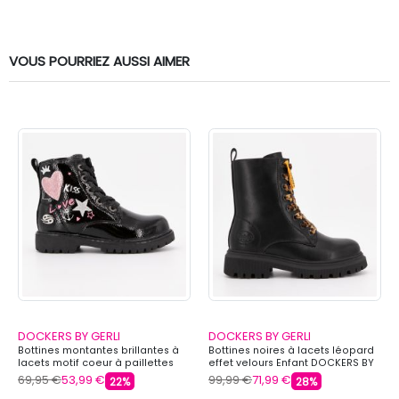
VOUS POURRIEZ AUSSI AIMER
DOCKERS BY GERLI
DOCKERS BY GERLI
Bottines montantes brillantes à
Bottines noires à lacets léopard
lacets motif coeur à paillettes
effet velours Enfant DOCKERS BY
Enfant DOCKERS BY GERLI
GERLI
69,95 €
53,99 €
99,99 €
71,99 €
22%
28%