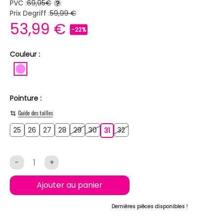
PVC :
69,95€
?
Prix Degriff :
59,99 €
53,99 €
-22%
Couleur :
ROSE
Pointure :
Guide des tailles
25
26
27
28
29
30
32
25
26
27
28
29
30
31
32
31
-
+
Ajouter au panier
Dernières pièces disponibles !