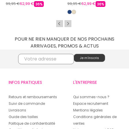
Homme DOCKERS BY GERLI
99,95 €
62,99 €
99,95 €
62,99 €
36%
36%
POUR NE RIEN MANQUER DE NOS PROCHAINS
ARRIVAGES, PROMOS & ACTUS
INFOS PRATIQUES
L'ENTREPRISE
Retours et remboursements
Qui sommes-nous ?
Suivi de commande
Espace recrutement
Livraisons
Mentions légales
Guide des tailles
Conditions générales de
Politique de confidentialité
ventes