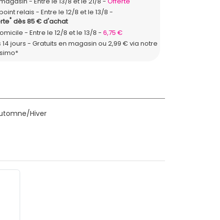
n magasin
Entre le 13/8 et le 21/8
Offerte
point relais
Entre le 12/8 et le 13/8
*
rte
dès 85 € d'achat
domicile
Entre le 12/8 et le 13/8
6,75 €
 14 jours - Gratuits en magasin ou 2,99 € via notre
ssimo*
Automne/Hiver