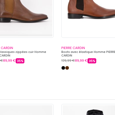
E CARDIN
PIERRE CARDIN
classiques zippées cuir Homme
Boots avec élastique Homme PIERR
 CARDIN
CARDIN
 €
89,99 €
139,99 €
89,99 €
35%
35%