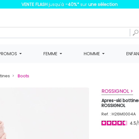
VENTE FLASH
jusqu'à
-40%
*
sur
une sélection
PROMOS
FEMME
HOMME
ENFA
ttines
Boots
ROSSIGNOL >
Apres-ski bottin
ROSSIGNOL
Ref. : H26M0004A
4.5
/