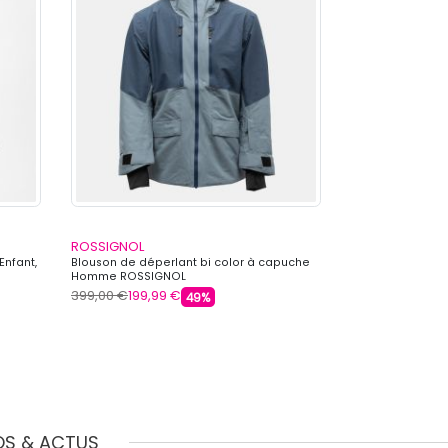
ROSSIGNOL
ROSSIGNOL
Enfant,
Blouson de déperlant bi color à capuche
Blouson de ski b
Homme ROSSIGNOL
Homme ROSSIG
399,00 €
199,99 €
399,00 €
199,99
49%
OS & ACTUS