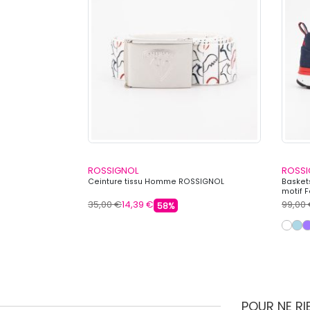
ROSSIGNOL
ROSSI
 avec bandes
Ceinture tissu Homme ROSSIGNOL
Baskets
motif
35,00 €
14,39 €
99,00
58%
POUR NE R