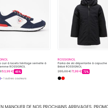
GNOL
ROSSIGNOL
 cuir à lacets héritage semelle à
Parka de ski déperlante à capuche 
 Femme ROSSIGNOL
Bébé ROSSIGNOL
 €
53,99 €
265,00 €
71,99 €
45%
72%
+ 1 autres couleurs
IEN MANQUER DE NOS PROCHAINS ARRIVAGES, PROM