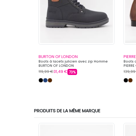
BURTON OF LONDON
PIERR
Boots à lacets julicien avec zip Homme
Boots 
BURTON OF LONDON
PIERRE
119,99 €
31,49 €
139,99
73%
PRODUITS DE LA MÊME MARQUE