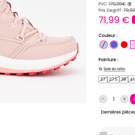
PVC :
170,00€
?
Prix Degriff :
79,9
71,99 €
Couleur :
BLEU CLAIR
BLEU R
RO
Pointure :
Guide des tailles
37
37.5
38
37
37.5
38
41
-
+
Dernières pièces