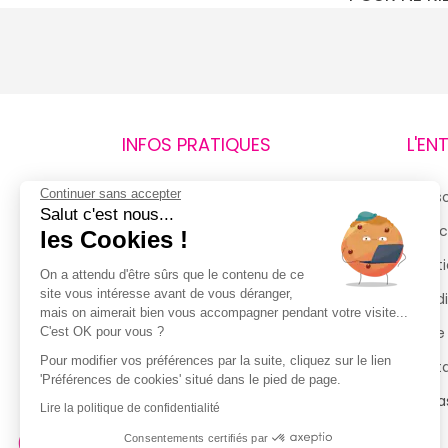
INFOS PRATIQUES
L'EN
Continuer sans accepter
Retours et remboursements
Qui 
Salut c'est nous...
Suivi de commande
Espac
les Cookies !
Livraisons
Menti
On a attendu d'être sûrs que le contenu de ce
site vous intéresse avant de vous déranger,
Guide des tailles
Condi
mais on aimerait bien vous accompagner pendant votre visite...
Politique de confidentialité
Notre
C'est OK pour vous ?
Pour modifier vos préférences par la suite, cliquez sur le lien
Conditions générales d’utilisation
Cont
'Préférences de cookies' situé dans le pied de page.
de la Carte de Fidélité
Magas
Lire la politique de confidentialité
Consentements certifiés par