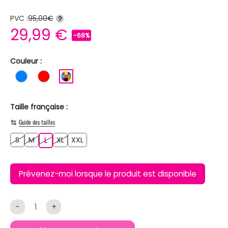
PVC :
95,00€
?
29,99 €
-68%
Couleur :
BLEU
ROUGE
MULTICOLORE
Taille française :
Guide des tailles
S
M
XL
XXL
S
M
L
XL
XXL
L
Prévenez-moi lorsque le produit est disponible
-
+