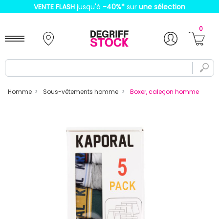
VENTE FLASH
jusqu'à
-40%
*
sur
une sélection
0
Homme
Sous-vêtements homme
Boxer, caleçon homme