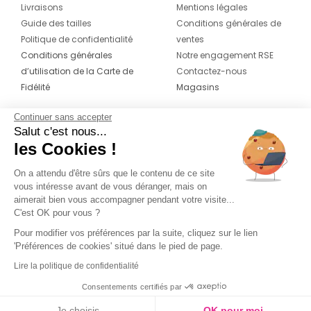
Livraisons
Mentions légales
Guide des tailles
Conditions générales de
Politique de confidentialité
ventes
Conditions générales
Notre engagement RSE
d’utilisation de la Carte de
Contactez-nous
Fidélité
Magasins
Continuer sans accepter
CONTACT
SUIVEZ-NOUS SUR LES
Salut c'est nous...
RÉSEAUX
les Cookies !
04 42 20 78 42
Du lundi au jeudi de 8h30 à 16h30 & le
On a attendu d'être sûrs que le contenu de ce site
vous intéresse avant de vous déranger, mais on
vendredi de 8h30 à 15h30
aimerait bien vous accompagner pendant votre visite...
C'est OK pour vous ?
Pour modifier vos préférences par la suite, cliquez sur le lien
'Préférences de cookies' situé dans le pied de page.
Lire la politique de confidentialité
Consentements certifiés par
Je choisis
OK pour moi