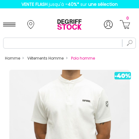
VENTE FLASH
jusqu'à
-40%
*
sur
une sélection
0
Homme
Vêtements Homme
Polo homme