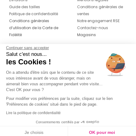
Guide des tailles
Conditions générales de
Politique de confidentialité
ventes
Conditions générales
Notre engagement RSE
d’utilisation de la Carte de
Contactez-nous
Fidélité
Magasins
Continuer sans accepter
CONTACT
SUIVEZ-NOUS SUR LES
Salut c'est nous...
RÉSEAUX
les Cookies !
04 42 20 78 42
Du lundi au jeudi de 8h30 à 16h30 & le
On a attendu d'être sûrs que le contenu de ce site
vous intéresse avant de vous déranger, mais on
vendredi de 8h30 à 15h30
aimerait bien vous accompagner pendant votre visite...
C'est OK pour vous ?
Pour modifier vos préférences par la suite, cliquez sur le lien
'Préférences de cookies' situé dans le pied de page.
Lire la politique de confidentialité
Consentements certifiés par
Je choisis
OK pour moi