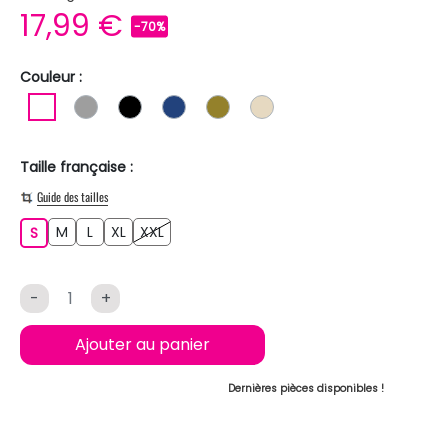
17,99 €
-70%
Couleur :
BLANC
GRIS
NOIR
BLEU FONCE
KAKI
BEIGE
Taille française :
Guide des tailles
M
L
XL
XXL
S
M
L
XL
XXL
S
-
+
Ajouter au panier
Dernières pièces disponibles !