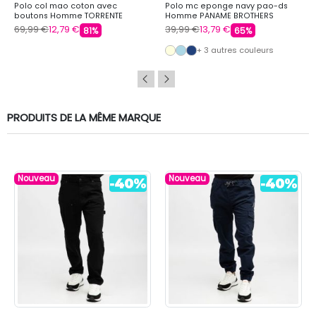
Polo col mao coton avec
Polo mc eponge navy pao-ds
boutons Homme TORRENTE
Homme PANAME BROTHERS
69,99 €
12,79 €
39,99 €
13,79 €
81%
65%
+ 3 autres couleurs
PRODUITS DE LA MÊME MARQUE
Nouveau
Nouveau