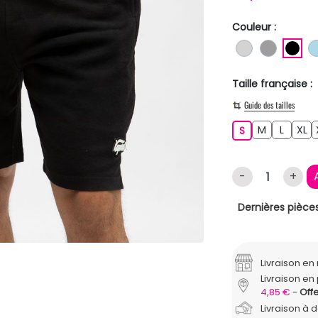
Couleur :
GRIS CLAIR
GRIS
NO
Taille française :
Guide des tailles
M
L
XL
S
M
L
XL
S
-
+
Dernières pièces
Livraison e
Livraison en 
4,85 €
Offe
Livraison à 