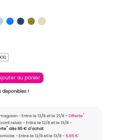
IR
BLEU CLAIR
BLEU
BLEU FONCE
KAKI
BEIGE
XXL
XXL
Ajouter au panier
 disponibles !
*
n magasin
Entre le 13/8 et le 21/8
Offerte
point relais
Entre le 12/8 et le 13/8
*
rte
dès 85 € d'achat
domicile
Entre le 12/8 et le 13/8
5,65 €