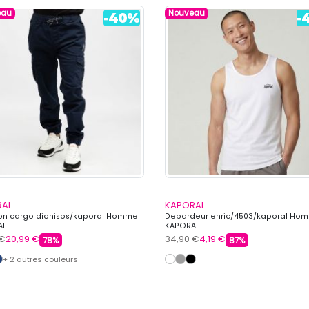
eau
Nouveau
RAL
KAPORAL
on cargo dionisos/kaporal Homme
Debardeur enric/4503/kaporal Ho
AL
KAPORAL
 €
20,99 €
34,90 €
4,19 €
78%
87%
+ 2 autres couleurs