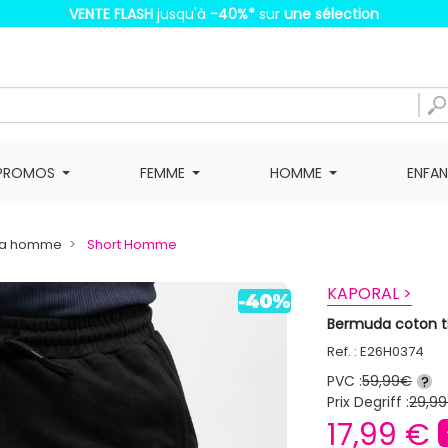
VENTE FLASH
jusqu'à
-40%
*
sur
une sélection
PROMOS
FEMME
HOMME
ENFA
da homme
Short Homme
KAPORAL >
Bermuda coton 
Ref. : E26H0374
PVC :
59,99€
?
Prix Degriff :
29,99
17,99 €