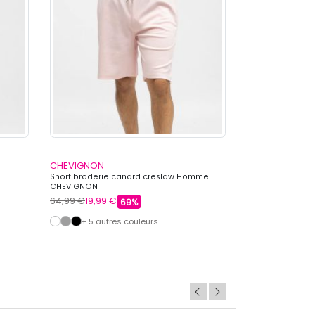
CHEVIGNON
EVERLAST
e
Short broderie canard creslaw Homme
Short mellgrey 
CHEVIGNON
64,99 €
19,99 €
49,99 €
14,39 €
69%
+ 5 autres couleurs
+ 3 autre