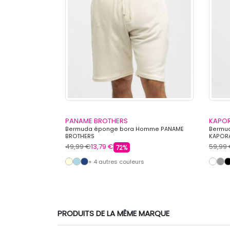
PANAME BROTHERS
KAPO
rière rock
Bermuda éponge bora Homme PANAME
Bermud
BROTHERS
KAPOR
49,99 €
13,79 €
59,99
72%
+ 4 autres couleurs
PRODUITS DE LA MÊME MARQUE