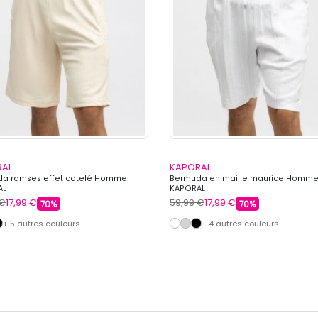
RAL
KAPORAL
a ramses effet cotelé Homme
Bermuda en maille maurice Homm
AL
KAPORAL
 €
17,99 €
59,99 €
17,99 €
70%
70%
+ 5 autres couleurs
+ 4 autres couleurs