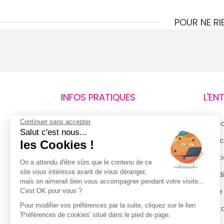
POUR NE R
INFOS PRATIQUES
L'EN
Continuer sans accepter
Retours et remboursements
Qui 
Salut c'est nous...
Suivi de commande
Espac
les Cookies !
Livraisons
Menti
On a attendu d'être sûrs que le contenu de ce
site vous intéresse avant de vous déranger,
Guide des tailles
Condi
mais on aimerait bien vous accompagner pendant votre visite...
Politique de confidentialité
Notre
C'est OK pour vous ?
Pour modifier vos préférences par la suite, cliquez sur le lien
Conditions générales d’utilisation
Cont
'Préférences de cookies' situé dans le pied de page.
de la Carte de Fidélité