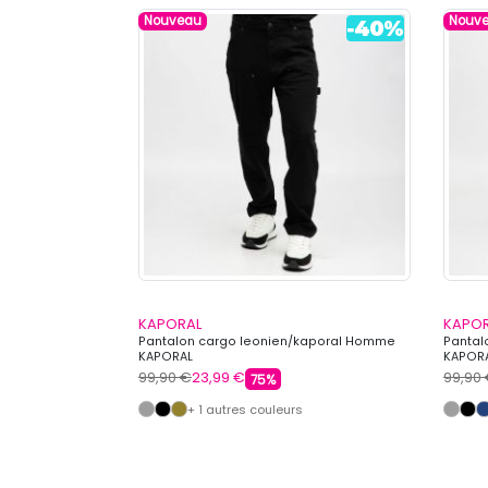
Nouveau
Nouv
KAPORAL
KAPO
o écusson Homme
Pantalon cargo leonien/kaporal Homme
Pantal
KAPORAL
KAPOR
99,90 €
23,99 €
99,90
75%
s
+ 1 autres couleurs