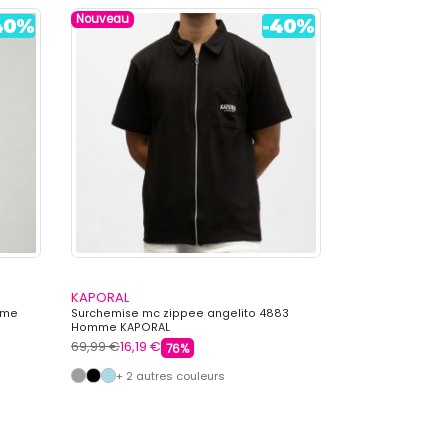
Nouveau
KAPORAL
KAPORAL
mme
Surchemise mc zippee angelito 4883
Lot de 5 boxers
Homme KAPORAL
KAPORAL
69,99 €
16,19 €
59,00 €
19,99 €
76%
+ 2 autres couleurs