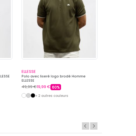
ELLESSE
KAPORAL
LLESSE
Polo avec liseré logo brodé Homme
Polo steliano c
ELLESSE
KAPORAL
49,99 €
19,99 €
59,99 €
17,99 €
60%
+ 2 autres couleurs
+ 5 autre