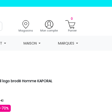
0
Magasins
Mon compte
Panier
NT
MAISON
MARQUES
nil logo brodé Homme KAPORAL
 €
-70%