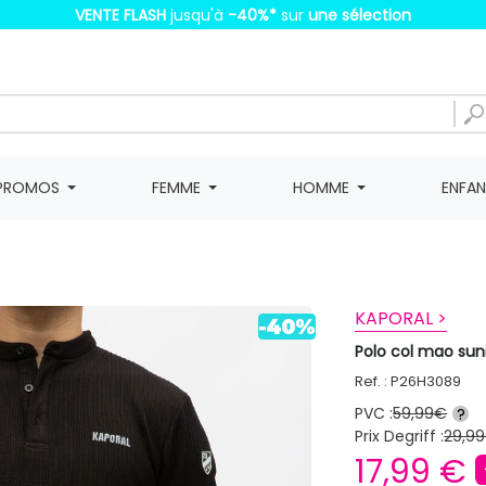
VENTE FLASH
jusqu'à
-40%
*
sur
une sélection
PROMOS
FEMME
HOMME
ENFA
KAPORAL >
Polo col mao su
Ref. : P26H3089
PVC :
59,99€
?
Prix Degriff :
29,99
17,99 €