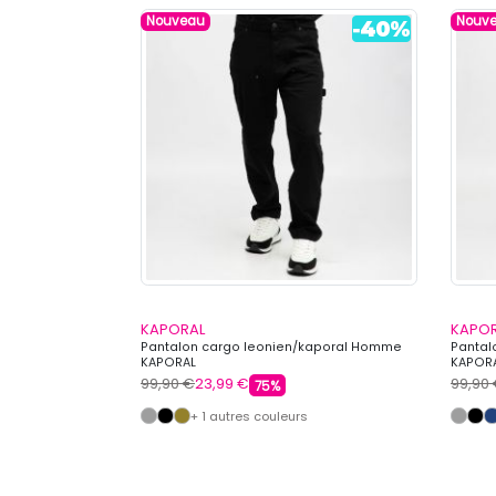
Nouveau
Nouv
KAPORAL
KAPO
on Homme
Pantalon cargo leonien/kaporal Homme
Pantal
KAPORAL
KAPOR
99,90 €
23,99 €
99,90
75%
s
+ 1 autres couleurs