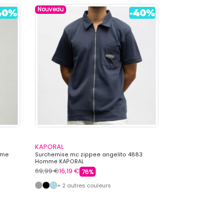
Nouveau
KAPORAL
KAPORAL
mme
Surchemise mc zippee angelito 4883
Lot de 5 boxers
Homme KAPORAL
KAPORAL
69,99 €
16,19 €
59,00 €
19,99 €
76%
+ 2 autres couleurs