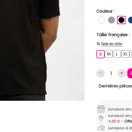
Couleur :
BLANC
GRIS
NO
Taille française :
Guide des tailles
M
L
XL
S
M
L
XL
S
-
+
Dernières pièces
Livraison e
Livraison en 
4,85 €
Offe
Livraison à 