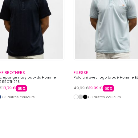
E BROTHERS
ELLESSE
mc eponge navy pao-ds Homme
Polo uni avec logo brodé Homme E
E BROTHERS
 €
13,79 €
49,99 €
19,99 €
65%
60%
+ 3 autres couleurs
+ 3 autres couleurs