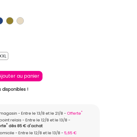
IR
BLEU FONCE
KAKI
BEIGE
XXL
XXL
Ajouter au panier
 disponibles !
*
n magasin
Entre le 13/8 et le 21/8
Offerte
point relais
Entre le 12/8 et le 13/8
*
rte
dès 85 € d'achat
domicile
Entre le 12/8 et le 13/8
5,65 €