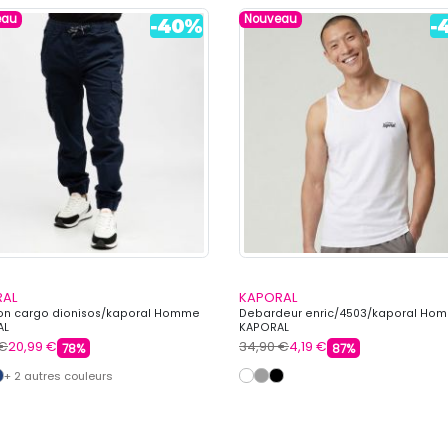
eau
Nouveau
RAL
KAPORAL
on cargo dionisos/kaporal Homme
Debardeur enric/4503/kaporal Ho
AL
KAPORAL
 €
20,99 €
34,90 €
4,19 €
78%
87%
+ 2 autres couleurs