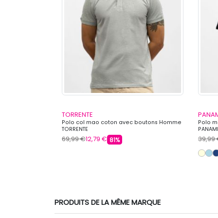
TORRENTE
PANAM
Homme CHEVIGNON
Polo col mao coton avec boutons Homme
Polo 
TORRENTE
PANAM
69,99 €
12,79 €
39,99
81%
s
PRODUITS DE LA MÊME MARQUE