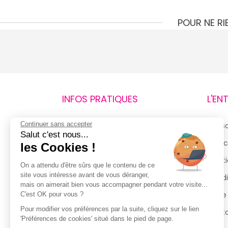
POUR NE R
INFOS PRATIQUES
L'EN
Continuer sans accepter
Retours et remboursements
Qui 
Salut c'est nous...
Suivi de commande
Espac
les Cookies !
Livraisons
Menti
On a attendu d'être sûrs que le contenu de ce
site vous intéresse avant de vous déranger,
Guide des tailles
Condi
mais on aimerait bien vous accompagner pendant votre visite...
Politique de confidentialité
Notre
C'est OK pour vous ?
Pour modifier vos préférences par la suite, cliquez sur le lien
Conditions générales d’utilisation
Cont
'Préférences de cookies' situé dans le pied de page.
de la Carte de Fidélité