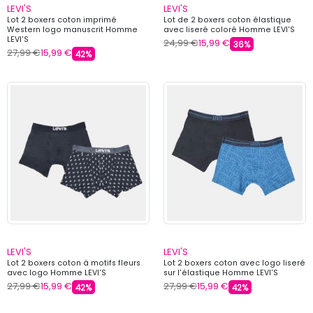
LEVI'S
LEVI'S
Lot 2 boxers coton imprimé
Lot de 2 boxers coton élastique
Western logo manuscrit Homme
avec liseré coloré Homme LEVI'S
LEVI'S
24,99 €
15,99 €
36%
27,99 €
15,99 €
42%
LEVI'S
LEVI'S
Lot 2 boxers coton à motifs fleurs
Lot 2 boxers coton avec logo liseré
avec logo Homme LEVI'S
sur l'élastique Homme LEVI'S
27,99 €
15,99 €
27,99 €
15,99 €
42%
42%