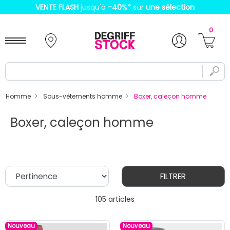
VENTE FLASH
jusqu'à
-40%
*
sur
une sélection
0
Homme
Sous-vêtements homme
Boxer, caleçon homme
Boxer, caleçon homme
FILTRER
105 articles
Nouveau
Nouveau