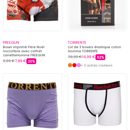
FREEGUN
TORRENTE
Boxer imprimé Père Noël
Lot de 3 boxers élastique coton
microfibre avec coffret
Homme TORRENTE
canetteHomme FREEGUN
39,99 €
14,99 €
62%
9,99 €
7,99 €
20%
+ 2 autres couleurs