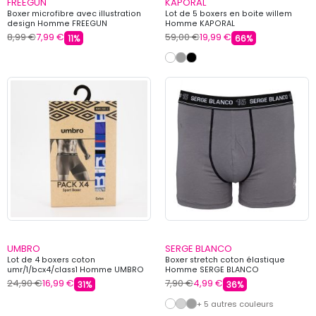
FREEGUN
KAPORAL
Boxer microfibre avec illustration
Lot de 5 boxers en boite willem
design Homme FREEGUN
Homme KAPORAL
8,99 €
7,99 €
59,00 €
19,99 €
11%
66%
UMBRO
SERGE BLANCO
Lot de 4 boxers coton
Boxer stretch coton élastique
umr/1/bcx4/class1 Homme UMBRO
Homme SERGE BLANCO
24,90 €
16,99 €
7,90 €
4,99 €
31%
36%
+ 5 autres couleurs