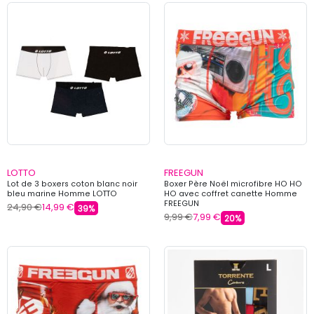
LOTTO
FREEGUN
Lot de 3 boxers coton blanc noir
Boxer Père Noël microfibre HO HO
bleu marine Homme LOTTO
HO avec coffret canette Homme
FREEGUN
24,90 €
14,99 €
39%
9,99 €
7,99 €
20%