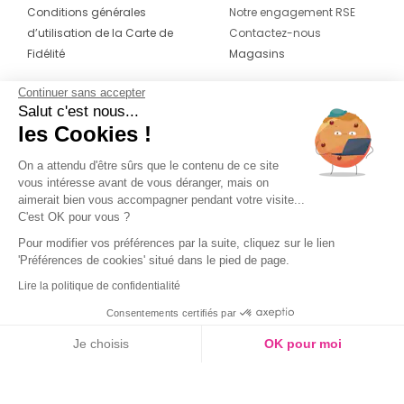
Conditions générales
Notre engagement RSE
d’utilisation de la Carte de
Contactez-nous
Fidélité
Magasins
Continuer sans accepter
CONTACT
SUIVEZ-NOUS SUR LES
Salut c'est nous...
RÉSEAUX
les Cookies !
04 42 20 78 42
Du lundi au jeudi de 8h30 à 16h30 & le
On a attendu d'être sûrs que le contenu de ce site
vous intéresse avant de vous déranger, mais on
vendredi de 8h30 à 15h30
aimerait bien vous accompagner pendant votre visite...
C'est OK pour vous ?
Pour modifier vos préférences par la suite, cliquez sur le lien
'Préférences de cookies' situé dans le pied de page.
Lire la politique de confidentialité
Consentements certifiés par
Je choisis
OK pour moi
Couleur
Axeptio consent
Plateforme de Gestion du Consentement : Personnalisez vos O