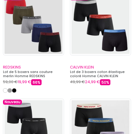
REDSKINS
CALVIN KLEIN
Lot de 5 boxers sans couture
Lot de 3 boxers coton élastique
merlin Homme REDSKINS
coloré Homme CALVIN KLEIN
59,00 €
19,99 €
49,99 €
24,99 €
66%
50%
Nouveau