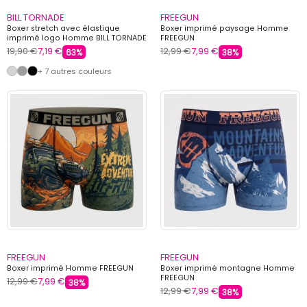
BILL TORNADE
FREEGUN
Boxer stretch avec élastique
Boxer imprimé paysage Homme
imprimé logo Homme BILL TORNADE
FREEGUN
19,90 €
7,19 €
12,99 €
7,99 €
63%
38%
+ 7 autres couleurs
FREEGUN
FREEGUN
Boxer imprimé Homme FREEGUN
Boxer imprimé montagne Homme
FREEGUN
12,99 €
7,99 €
38%
12,99 €
7,99 €
38%