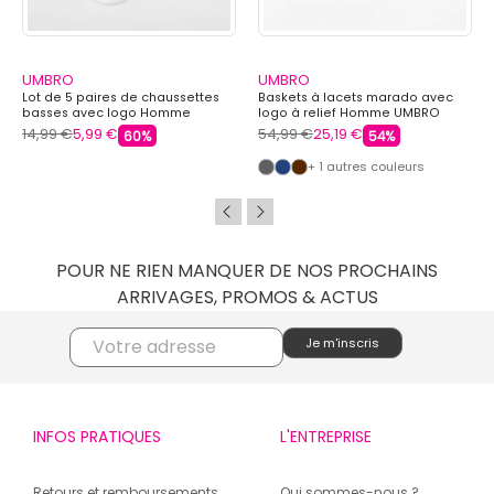
UMBRO
UMBRO
Lot de 5 paires de chaussettes
Baskets à lacets marado avec
basses avec logo Homme
logo à relief Homme UMBRO
UMBRO
14,99 €
5,99 €
54,99 €
25,19 €
60%
54%
+ 1 autres couleurs
POUR NE RIEN MANQUER DE NOS PROCHAINS
ARRIVAGES, PROMOS & ACTUS
INFOS PRATIQUES
L'ENTREPRISE
Retours et remboursements
Qui sommes-nous ?