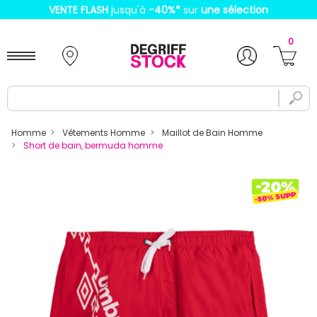
VENTE FLASH
jusqu'à
-40%
*
sur
une sélection
0
Homme
Vêtements Homme
Maillot de Bain Homme
Short de bain, bermuda homme