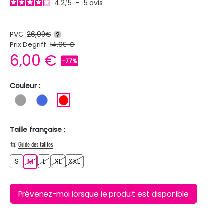
4.2
/
5
-
5
avis
PVC :
26,99€
?
Prix Degriff :
14,99 €
6,00 €
-77%
Couleur :
GRIS
BLEU ROI
ROUGE
Taille française :
Guide des tailles
S
L
XL
XXL
S
M
L
XL
XXL
M
Prévenez-moi lorsque le produit est disponible