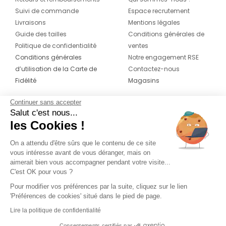
Suivi de commande
Espace recrutement
Livraisons
Mentions légales
Guide des tailles
Conditions générales de
Politique de confidentialité
ventes
Conditions générales
Notre engagement RSE
d’utilisation de la Carte de
Contactez-nous
Fidélité
Magasins
Continuer sans accepter
CONTACT
SUIVEZ-NOUS SUR LES
Salut c'est nous...
RÉSEAUX
les Cookies !
04 42 20 78 42
Du lundi au jeudi de 8h30 à 16h30 & le
On a attendu d'être sûrs que le contenu de ce site
vous intéresse avant de vous déranger, mais on
vendredi de 8h30 à 15h30
aimerait bien vous accompagner pendant votre visite...
C'est OK pour vous ?
Pour modifier vos préférences par la suite, cliquez sur le lien
'Préférences de cookies' situé dans le pied de page.
Lire la politique de confidentialité
Consentements certifiés par