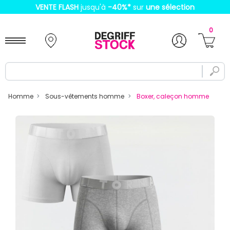
VENTE FLASH
jusqu'à
-40%
*
sur
une sélection
0
Homme
Sous-vêtements homme
Boxer, caleçon homme