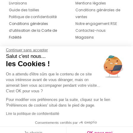
Livraisons
Mentions légales
Guide des tailles
Conditions générales de
Politique de confidentialité
ventes
Conditions générales
Notre engagement RSE
d’utilisation de la Carte de
Contactez-nous
Fidélité
Magasins
Continuer sans accepter
CONTACT
SUIVEZ-NOUS SUR LES
Salut c'est nous...
RÉSEAUX
les Cookies !
04 42 20 78 42
Du lundi au jeudi de 8h30 à 16h30 & le
On a attendu d'être sûrs que le contenu de ce site
vous intéresse avant de vous déranger, mais on
vendredi de 8h30 à 15h30
aimerait bien vous accompagner pendant votre visite...
C'est OK pour vous ?
Pour modifier vos préférences par la suite, cliquez sur le lien
'Préférences de cookies' situé dans le pied de page.
Lire la politique de confidentialité
Consentements certifiés par
Je choisis
OK pour moi