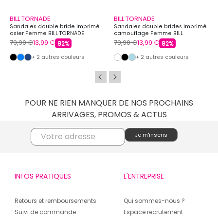
BILL TORNADE
BILL TORNADE
Sandales double bride imprimé
Sandales double brides imprimé
osier Femme BILL TORNADE
camouflage Femme BILL
TORNADE
79,90 €
13,99 €
79,90 €
13,99 €
82%
82%
+ 2 autres couleurs
+ 2 autres couleurs
POUR NE RIEN MANQUER DE NOS PROCHAINS
ARRIVAGES, PROMOS & ACTUS
INFOS PRATIQUES
L'ENTREPRISE
Retours et remboursements
Qui sommes-nous ?
Suivi de commande
Espace recrutement