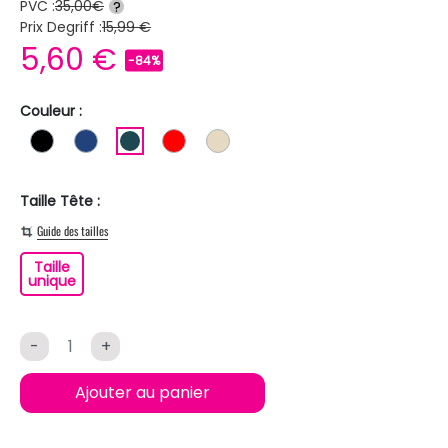
PVC :
35,00€
?
Prix Degriff :
15,99 €
5,60 €
-84%
Couleur :
NOIR
BLEU FONCE
BLEU PETROLE
ROUGE
BEIGE
Taille Tête :
Guide des tailles
Taille
Taille unique
unique
-
+
Ajouter au panier