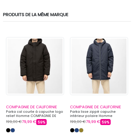
PRODUITS DE LA MÊME MARQUE
COMPAGNIE DE CALIFORNIE
COMPAGNIE DE CALIFORNIE
Parka cal courte à capuche logo
Parka lisse zippé capuche
relief Homme COMPAGNIE DE
intérieur polaire Homme
CALIFORNIE
COMPAGNIE DE CALIFORNIE
199,00 €
79,99 €
199,00 €
79,99 €
59%
59%