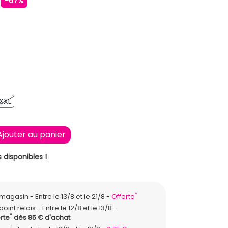
€
-67%
ONCE
XXL
XXL
Ajouter au panier
 disponibles !
*
n magasin
Entre le 13/8 et le 21/8
Offerte
point relais
Entre le 12/8 et le 13/8
*
rte
dès 85 € d'achat