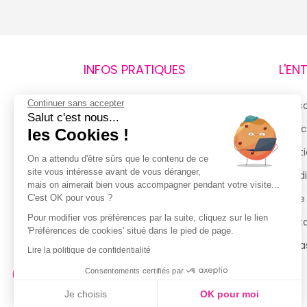
INFOS PRATIQUES
L'EN
Continuer sans accepter
Retours et remboursements
Qui 
Salut c'est nous...
Suivi de commande
Espac
les Cookies !
Livraisons
Menti
On a attendu d'être sûrs que le contenu de ce
site vous intéresse avant de vous déranger,
Guide des tailles
Condi
mais on aimerait bien vous accompagner pendant votre visite...
Politique de confidentialité
Notre
C'est OK pour vous ?
Pour modifier vos préférences par la suite, cliquez sur le lien
Conditions générales d’utilisation
Cont
'Préférences de cookies' situé dans le pied de page.
de la Carte de Fidélité
Magas
Lire la politique de confidentialité
Consentements certifiés par
Je choisis
OK pour moi