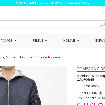
VENTE FLASH
jusqu'à
-40%
*
sur
une sélection
PROMOS
FEMME
HOMME
ENFA
une, Manteau Homme
Veste homme
COMPAGNIE DE 
Bomber avec ca
CALIFORNIE
Ref. : P26H0087
PVC :
199,00€
?
Prix Degriff :
79,9