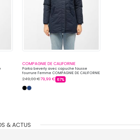
COMPAGNIE DE CALIFORNIE
COMPAGNIE DE 
e
Parka beverly avec capuche fausse
Casquette west 
fourrure Femme COMPAGNIE DE CALIFORNIE
logo Enfant COM
249,00 €
79,99 €
35,00 €
5,60 €
67%
+ 2 autre
OS & ACTUS