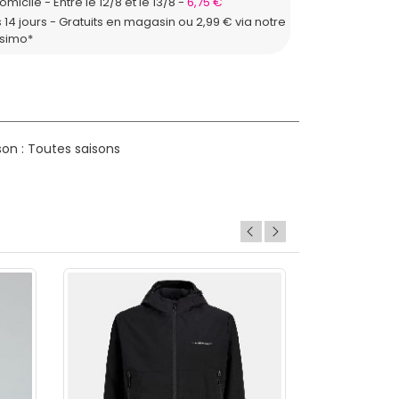
domicile
Entre le 12/8 et le 13/8
6,75 €
 14 jours - Gratuits en magasin ou 2,99 € via notre
ssimo*
on : Toutes saisons