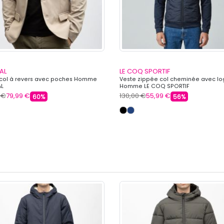
AL
LE COQ SPORTIF
 col à revers avec poches Homme
Veste zippée col cheminée avec l
AL
Homme LE COQ SPORTIF
 €
79,99 €
130,00 €
55,99 €
60%
56%