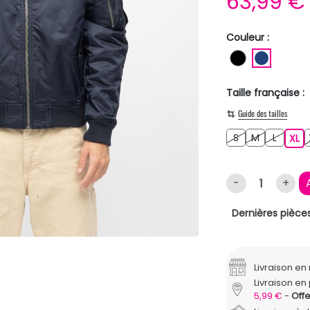
63,99 
Couleur :
NOIR
BLEU F
Taille française :
Guide des tailles
S
M
L
S
M
L
XL
XL
-
+
Dernières pièces
Livraison e
Livraison en 
5,99 €
Offe