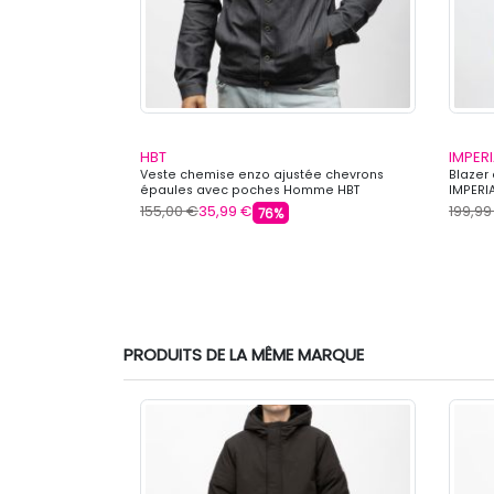
HBT
IMPERI
e zippée
Veste chemise enzo ajustée chevrons
Blazer
épaules avec poches Homme HBT
IMPERI
155,00 €
35,99 €
199,99
76%
PRODUITS DE LA MÊME MARQUE