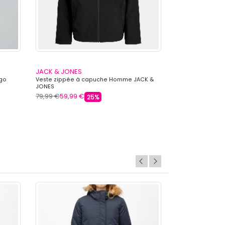
JACK & JONES
JACK & JONES
ogo
Veste zippée à capuche Homme JACK &
Veste à capuche
JONES
JACK & JONES
79,99 €
59,99 €
49,99 €
35,99 
25%