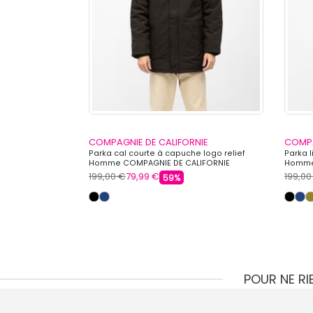
NIE
COMPAGNIE DE CALIFORNIE
COMPA
c logo imprimé
Parka cal courte à capuche logo relief
Parka l
CALIFORNIE
Homme COMPAGNIE DE CALIFORNIE
Homme
199,00 €
79,99 €
199,00
59%
POUR NE R